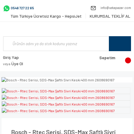
info@ustapazar.com
0546 727 22 65
Tüm Türkiye Ücretsiz Kargo - HepsiJet
KURUMSAL TEKLİF AL
Giriş Yap
Sepetim
Üye Ol
veya
Bosch - Rtec Serisi, SDS-Max Şaftlı Sivri