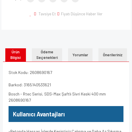
Tavsiye Et
Fiyatı Düşünce Haber Ver
Ürün
Ödeme
Yorumlar
Önerileriniz
Bilgisi
Seçenekleri
Stok Kodu: 2608690167
Barkod: 3165140533621
Bosch - Rtec Serisi, SDS-Max Şaftlı Sivri Keski 400 mm
2608690167
Kullanıcı Avantajları
-Betonda Hassas İşlerde Kesintisiz Çalışma ve Daha Az Sıkışma