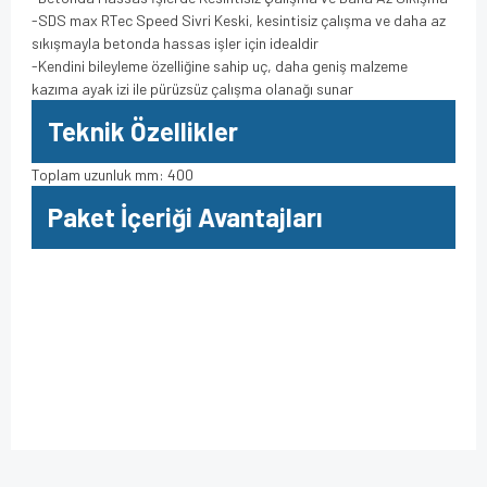
-SDS max RTec Speed Sivri Keski, kesintisiz çalışma ve daha az
sıkışmayla betonda hassas işler için idealdir
-Kendini bileyleme özelliğine sahip uç, daha geniş malzeme
kazıma ayak izi ile pürüzsüz çalışma olanağı sunar
Teknik Özellikler
Toplam uzunluk mm: 400
Paket İçeriği Avantajları
Bu ürüne ilk yorumu siz yapın!
Bu ürünün fiyat bilgisi, resim, ürün açıklamalarında ve diğer
konularda yetersiz gördüğünüz noktaları öneri formunu