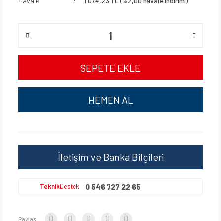
Havale
1.074,23 TL (%2,00 havale indirimi)
SEPETE EKLE
HEMEN AL
İletişim ve Banka Bilgileri
0 546 727 22 65
Teknik
Destek
Paylaş: