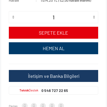
Havale
1.074,23 TL (%2,00 havale indirimi)
SEPETE EKLE
HEMEN AL
İletişim ve Banka Bilgileri
0 546 727 22 65
Teknik
Destek
Paylaş: