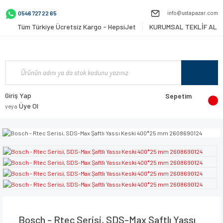
info@ustapazar.com
0546 727 22 65
Tüm Türkiye Ücretsiz Kargo - HepsiJet
KURUMSAL TEKLİF AL
Giriş Yap
Sepetim
Üye Ol
veya
Bosch - Rtec Serisi, SDS-Max Şaftlı Yassı