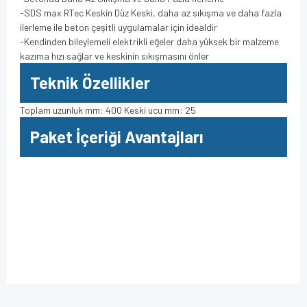
-SDS max RTec Keskin Düz Keski, daha az sıkışma ve daha fazla
ilerleme ile beton çeşitli uygulamalar için idealdir
-Kendinden bileylemeli elektrikli eğeler daha yüksek bir malzeme
kazıma hızı sağlar ve keskinin sıkışmasını önler
Teknik Özellikler
Toplam uzunluk mm: 400 Keski ucu mm: 25
Paket İçeriği Avantajları
Bu ürüne ilk yorumu siz yapın!
Bu ürünün fiyat bilgisi, resim, ürün açıklamalarında ve diğer
konularda yetersiz gördüğünüz noktaları öneri formunu