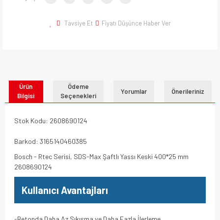
Tavsiye Et
Fiyatı Düşünce Haber Ver
Ürün
Ödeme
Yorumlar
Önerileriniz
Bilgisi
Seçenekleri
Stok Kodu: 2608690124
Barkod: 3165140460385
Bosch - Rtec Serisi, SDS-Max Şaftlı Yassı Keski 400*25 mm
2608690124
Kullanıcı Avantajları
-Betonda Daha Az Sıkışma ve Daha Fazla İlerleme