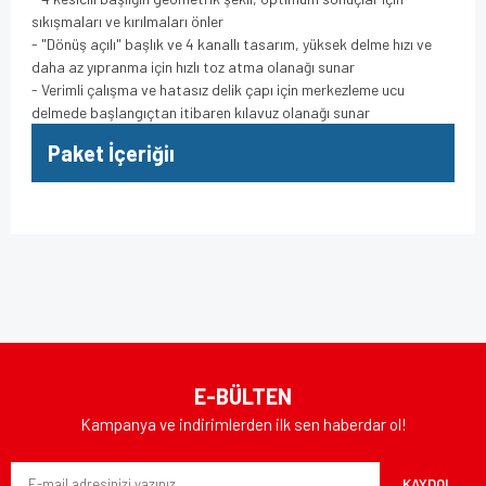
sıkışmaları ve kırılmaları önler
- "Dönüş açılı" başlık ve 4 kanallı tasarım, yüksek delme hızı ve
daha az yıpranma için hızlı toz atma olanağı sunar
- Verimli çalışma ve hatasız delik çapı için merkezleme ucu
delmede başlangıçtan itibaren kılavuz olanağı sunar
Paket İçeriğiı
Bu ürünün fiyat bilgisi, resim, ürün açıklamalarında ve diğer
konularda yetersiz gördüğünüz noktaları öneri formunu
Bu ürüne ilk yorumu siz yapın!
kullanarak tarafımıza iletebilirsiniz.
Görüş ve önerileriniz için teşekkür ederiz.
Yorum Yaz
Ürün resmi kalitesiz, bozuk veya görüntülenemiyor.
E-BÜLTEN
Ürün açıklamasında eksik bilgiler bulunuyor.
Kampanya ve indirimlerden ilk sen haberdar ol!
Ürün bilgilerinde hatalar bulunuyor.
KAYDOL