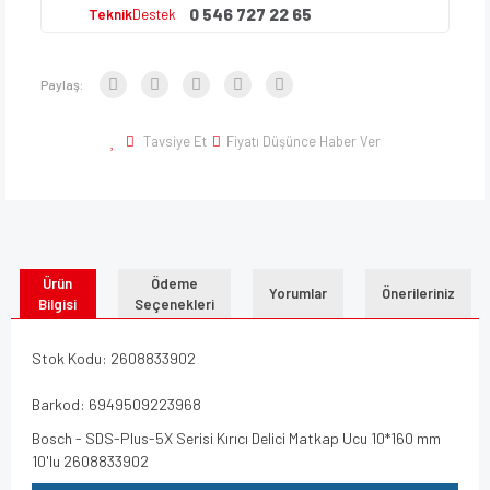
0 546 727 22 65
Teknik
Destek
Paylaş:
Tavsiye Et
Fiyatı Düşünce Haber Ver
Ürün
Ödeme
Yorumlar
Önerileriniz
Bilgisi
Seçenekleri
Stok Kodu: 2608833902
Barkod: 6949509223968
Bosch - SDS-Plus-5X Serisi Kırıcı Delici Matkap Ucu 10*160 mm
10'lu 2608833902