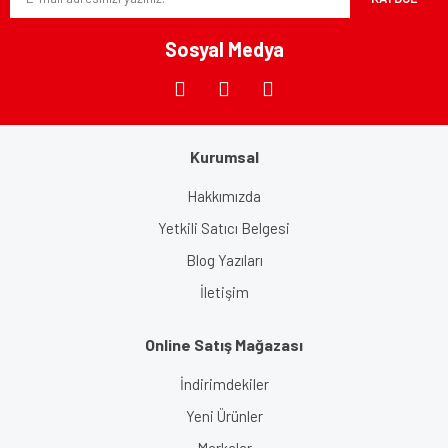
Ürün fiyatı diğer sitelerden daha pahalı.
Bu ürüne benzer farklı alternatifler olmalı.
Sosyal Medya
Kurumsal
Gönder
Hakkımızda
Yetkili Satıcı Belgesi
Blog Yazıları
İletişim
Online Satış Mağazası
İndirimdekiler
Yeni Ürünler