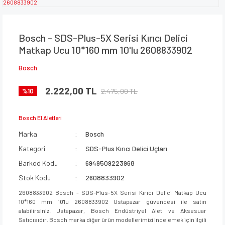
Bosch - SDS-Plus-5X Serisi Kırıcı Delici
Matkap Ucu 10*160 mm 10'lu 2608833902
Bosch
2.222,00 TL
2.475,00 TL
%10
Bosch El Aletleri
Marka
Bosch
Kategori
SDS-Plus Kırıcı Delici Uçları
Barkod Kodu
6949509223968
Stok Kodu
2608833902
2608833902 Bosch - SDS-Plus-5X Serisi Kırıcı Delici Matkap Ucu
10*160 mm 10'lu 2608833902 Ustapazar güvencesi ile satın
alabilirsiniz. Ustapazar, Bosch Endüstriyel Alet ve Aksesuar
Satıcısıdır. Bosch marka diğer ürün modellerimizi incelemek için ilgili