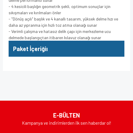
delme performansı sunar
- 4 kesicili başlığın geometrik şekli, optimum sonuçlar için
sıkışmaları ve kırılmaları önler
- "Dönüş açılı" başlık ve 4 kanallı tasarım, yüksek delme hızı ve
daha az yıpranma için hızlı toz atma olanağı sunar
- Verimli çalışma ve hatasız delik çapı için merkezleme ucu
delmede başlangıçtan itibaren kılavuz olanağı sunar
Paket İçeriğiı
Bu ürünün fiyat bilgisi, resim, ürün açıklamalarında ve diğer
konularda yetersiz gördüğünüz noktaları öneri formunu
Bu ürüne ilk yorumu siz yapın!
kullanarak tarafımıza iletebilirsiniz.
Görüş ve önerileriniz için teşekkür ederiz.
Yorum Yaz
Ürün resmi kalitesiz, bozuk veya görüntülenemiyor.
E-BÜLTEN
Ürün açıklamasında eksik bilgiler bulunuyor.
Kampanya ve indirimlerden ilk sen haberdar ol!
Ürün bilgilerinde hatalar bulunuyor.