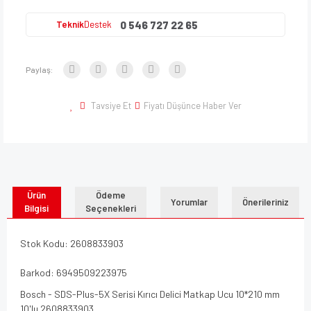
0 546 727 22 65
Teknik
Destek
Paylaş:
Tavsiye Et
Fiyatı Düşünce Haber Ver
Ürün
Ödeme
Yorumlar
Önerileriniz
Bilgisi
Seçenekleri
Stok Kodu: 2608833903
Barkod: 6949509223975
Bosch - SDS-Plus-5X Serisi Kırıcı Delici Matkap Ucu 10*210 mm
10'lu 2608833903