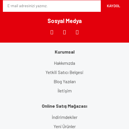
KAYDOL
Ürün fiyatı diğer sitelerden daha pahalı.
Bu ürüne benzer farklı alternatifler olmalı.
Sosyal Medya
Kurumsal
Gönder
Hakkımızda
Yetkili Satıcı Belgesi
Blog Yazıları
İletişim
Online Satış Mağazası
İndirimdekiler
Yeni Ürünler