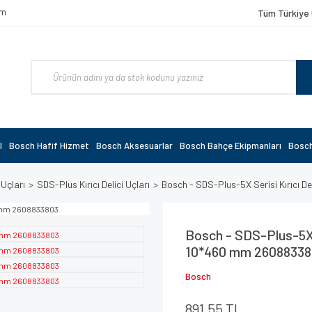
om
Tüm Türkiye 
l
Bosch Hafif Hizmet
Bosch Aksesuarlar
Bosch Bahçe Ekipmanları
Bosch
 Uçları
SDS-Plus Kırıcı Delici Uçları
Bosch - SDS-Plus-5X Serisi Kırıcı 
Bosch - SDS-Plus-5X S
10*460 mm 26088338
Bosch
891,55 TL