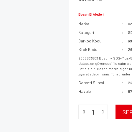
Bosch El Aletleri
Marka
B
Kategori
SD
Barkod Kodu
6
Stok Kodu
2
2608833803 Bosch - SDS-Plus-5X
Ustapazar güvencesi ile satın ala
Satıcısıdır. Bosch marka diğer ür
ziyaret edebilirsiniz. Tüm ürünlerim
Garanti Süresi
24
Havale
87
SE