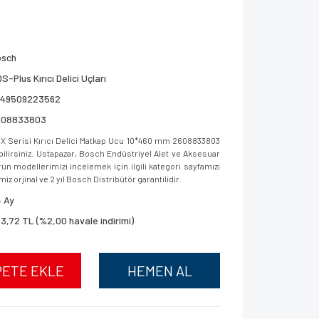
osch
S-Plus Kırıcı Delici Uçları
949509223562
608833803
 Serisi Kırıcı Delici Matkap Ucu 10*460 mm 2608833803
bilirsiniz. Ustapazar, Bosch Endüstriyel Alet ve Aksesuar
ün modellerimizi incelemek için ilgili kategori sayfamızı
iz orjinal ve 2 yıl Bosch Distribütör garantilidir.
 Ay
3,72 TL (%2,00 havale indirimi)
PETE EKLE
HEMEN AL