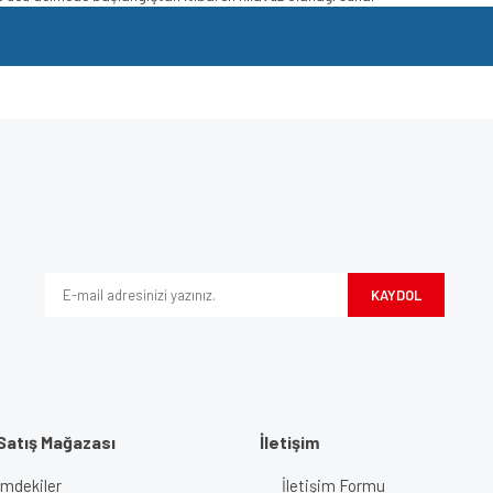
e diğer konularda yetersiz gördüğünüz noktaları öneri formunu kullanarak tarafımı
Bu ürüne ilk yorumu siz yapın!
iyor.
Yorum Yaz
KAYDOL
Satış Mağazası
İletişim
imdekiler
İletişim Formu