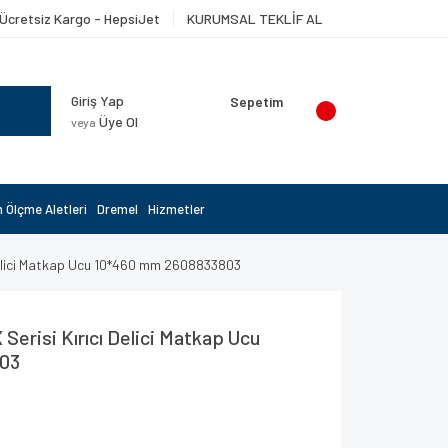
Ücretsiz Kargo - HepsiJet
KURUMSAL TEKLİF AL
Giriş Yap
Sepetim
Üye Ol
veya
 Ölçme Aletleri
Dremel
Hizmetler
Delici Matkap Ucu 10*460 mm 2608833803
erisi Kırıcı Delici Matkap Ucu
03