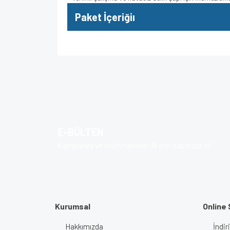
Paket İçeriğiı
Bu ürünün fiyat bilgisi, resim, ürün açıklamalarında v
Görüş ve önerileriniz için teşekkür ederiz.
Ürün resmi kalitesiz, bozuk veya görüntülenem
Ürün açıklamasında eksik bilgiler bulunuyor.
E-BÜLTEN
Ürün bilgilerinde hatalar bulunuyor.
Kampanya ve indirimlerden ilk sen haberdar ol!
Ürün fiyatı diğer sitelerden daha pahalı.
Bu ürüne benzer farklı alternatifler olmalı.
Kurumsal
Online 
Hakkımızda
İndir