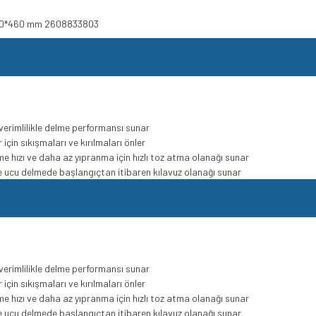
cu 10*460 mm 2608833803
erimlilikle delme performansı sunar
için sıkışmaları ve kırılmaları önler
lme hızı ve daha az yıpranma için hızlı toz atma olanağı sunar
me ucu delmede başlangıçtan itibaren kılavuz olanağı sunar
erimlilikle delme performansı sunar
için sıkışmaları ve kırılmaları önler
lme hızı ve daha az yıpranma için hızlı toz atma olanağı sunar
me ucu delmede başlangıçtan itibaren kılavuz olanağı sunar