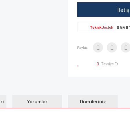
İleti
0 546 
Teknik
Destek
Paylaş:
Tavsiye Et
ri
Yorumlar
Önerileriniz