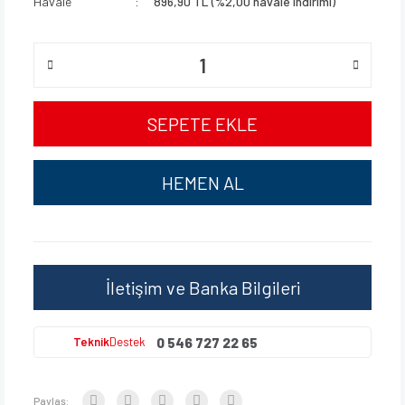
Havale
896,90 TL (%2,00 havale indirimi)
SEPETE EKLE
HEMEN AL
İletişim ve Banka Bilgileri
0 546 727 22 65
Teknik
Destek
Paylaş: