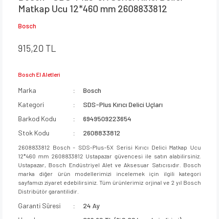
Matkap Ucu 12*460 mm 2608833812
Bosch
915,20 TL
Bosch El Aletleri
Marka
Bosch
Kategori
SDS-Plus Kırıcı Delici Uçları
Barkod Kodu
6949509223654
Stok Kodu
2608833812
2608833812 Bosch - SDS-Plus-5X Serisi Kırıcı Delici Matkap Ucu
12*460 mm 2608833812 Ustapazar güvencesi ile satın alabilirsiniz.
Ustapazar, Bosch Endüstriyel Alet ve Aksesuar Satıcısıdır. Bosch
marka diğer ürün modellerimizi incelemek için ilgili kategori
sayfamızı ziyaret edebilirsiniz. Tüm ürünlerimiz orjinal ve 2 yıl Bosch
Distribütör garantilidir.
Garanti Süresi
24 Ay