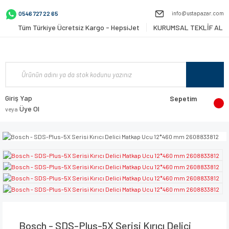
info@ustapazar.com
0546 727 22 65
Tüm Türkiye Ücretsiz Kargo - HepsiJet
KURUMSAL TEKLİF AL
Giriş Yap
Sepetim
Üye Ol
veya
Bosch - SDS-Plus-5X Serisi Kırıcı Delici