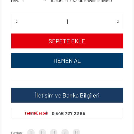
Havale
529,84 TL (%2,00 havale indirimi)
SEPETE EKLE
HEMEN AL
İletişim ve Banka Bilgileri
0 546 727 22 65
Teknik
Destek
Paylaş: