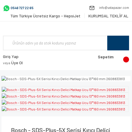
info@ustapazar.com
0546 727 22 65
Tüm Türkiye Ücretsiz Kargo - HepsiJet
KURUMSAL TEKLİF AL
Giriş Yap
Sepetim
Üye Ol
veya
Bosch - SDS-Plus-5X Serisi Kırıcı Delici