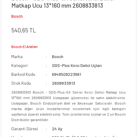
Matkap Ucu 13*160 mm 2608833813
Bosch
540,65 TL
Bosch El Aletleri
Marka
Bosch
Kategori
SDS-Plus Kırıcı Delici Uçları
Barkod Kodu
6949509223661
Stok Kodu
2608833813
2608833813 Bosch - SDS-Plus-5X Serisi Kırıcı Delici Matkap Ucu
13*160 mm 2608833813 Ustapazar güvencesi ile satın alabilirsiniz.
Ustapazar, Bosch Endüstriyel Alet ve Aksesuar Satıcısıdır. Bosch
marka diğer ürün modellerimizi incelemek için ilgili kategori
sayfamızı ziyaret edebilirsiniz. Tüm ürünlerimiz orjinal ve 2 yıl Bosch
Distribütör garantilidir.
Garanti Süresi
24 Ay