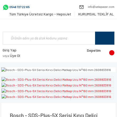
info@ustapazar.com
0546 727 22 65
Tüm Türkiye Ücretsiz Kargo - HepsiJet
KURUMSAL TEKLİF AL
Giriş Yap
Sepetim
Üye Ol
veya
Bosch - SDS-Plus-5X Serisi Kırıcı Delici