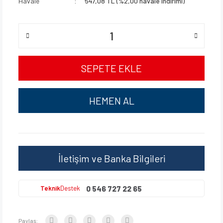
Havale
547,08 TL (%2,00 havale indirimi)
SEPETE EKLE
HEMEN AL
İletişim ve Banka Bilgileri
0 546 727 22 65
Teknik
Destek
Paylaş: