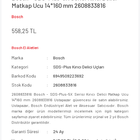
Matkap Ucu 14*160 mm 2608833816
Bosch
558,25 TL
Bosch El Aletleri
Marka
Bosch
Kategori
SDS-Plus Kırıcı Delici Uçları
Barkod Kodu
6949509223692
Stok Kodu
2608833816
2608833816 Bosch - SDS-Plus-5X Serisi Kırıcı Delici Matkap Ucu
14*160 mm 2608833816 Ustapazar güvencesi ile satın alabilirsiniz.
Ustapazar, Bosch Endüstriyel Alet ve Aksesuar Satıcısıdır. Bosch
marka diğer ürün modellerimizi incelemek için ilgili kategori
sayfamızı ziyaret edebilirsiniz. Tüm ürünlerimiz orjinal ve 2 yıl Bosch
Distribütör garantilidir.
Garanti Süresi
24 Ay