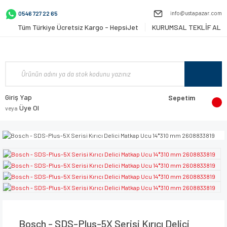
info@ustapazar.com
0546 727 22 65
Tüm Türkiye Ücretsiz Kargo - HepsiJet
KURUMSAL TEKLİF AL
Giriş Yap
Sepetim
Üye Ol
veya
Bosch - SDS-Plus-5X Serisi Kırıcı Delici