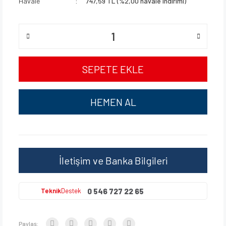
Havale
747,59 TL (%2,00 havale indirimi)
SEPETE EKLE
HEMEN AL
İletişim ve Banka Bilgileri
0 546 727 22 65
Teknik
Destek
Paylaş: