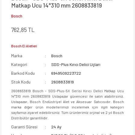
Matkap Ucu 14*310 mm 2608833819
Bosch
762,85 TL
Bosch El Aletleri
Marka
Bosch
Kategori
SDS-Plus Kırıcı Delici Uçları
Barkod Kodu
6949509223722
Stok Kodu
2608833819
2608833819 Bosch - SDS-Plus-5X Serisi Kırıcı Delici Matkap Ucu
14*310 mm 2608833819 Ustapazar güvencesi ile satın alabilirsiniz.
Ustapazar, Bosch Endüstriyel Alet ve Aksesuar Satıcısıdır. Bosch
marka diğer ürün modellerimizi incelemek için ilgili kategori
sayfamızı ziyaret edebilirsiniz. Tüm ürünlerimiz orjinal ve 2 yıl Bosch
Distribütör garantilidir.
Garanti Süresi
24 Ay