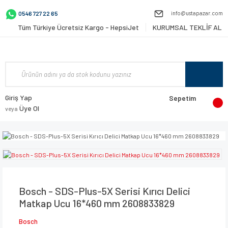
info@ustapazar.com
0546 727 22 65
Tüm Türkiye Ücretsiz Kargo - HepsiJet
KURUMSAL TEKLİF AL
Giriş Yap
Sepetim
Üye Ol
veya
Bosch - SDS-Plus-5X Serisi Kırıcı Delici
Matkap Ucu 16*460 mm 2608833829
Bosch