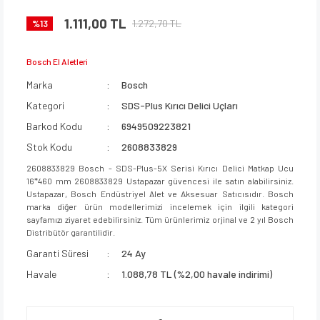
1.111,00 TL
1.272,70 TL
%13
Bosch El Aletleri
Marka
Bosch
Kategori
SDS-Plus Kırıcı Delici Uçları
Barkod Kodu
6949509223821
Stok Kodu
2608833829
2608833829 Bosch - SDS-Plus-5X Serisi Kırıcı Delici Matkap Ucu
16*460 mm 2608833829 Ustapazar güvencesi ile satın alabilirsiniz.
Ustapazar, Bosch Endüstriyel Alet ve Aksesuar Satıcısıdır. Bosch
marka diğer ürün modellerimizi incelemek için ilgili kategori
sayfamızı ziyaret edebilirsiniz. Tüm ürünlerimiz orjinal ve 2 yıl Bosch
Distribütör garantilidir.
Garanti Süresi
24 Ay
Havale
1.088,78 TL (%2,00 havale indirimi)