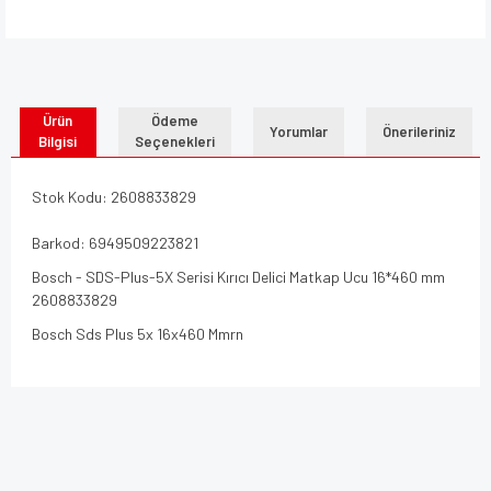
Ürün
Ödeme
Yorumlar
Önerileriniz
Bilgisi
Seçenekleri
Stok Kodu: 2608833829
Barkod: 6949509223821
Bosch - SDS-Plus-5X Serisi Kırıcı Delici Matkap Ucu 16*460 mm
2608833829
Bosch Sds Plus 5x 16x460 Mmrn
Bu ürünün fiyat bilgisi, resim, ürün açıklamalarında ve diğer
konularda yetersiz gördüğünüz noktaları öneri formunu
Bu ürüne ilk yorumu siz yapın!
kullanarak tarafımıza iletebilirsiniz.
Görüş ve önerileriniz için teşekkür ederiz.