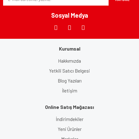
Ürün fiyatı diğer sitelerden daha pahalı.
Bu ürüne benzer farklı alternatifler olmalı.
Sosyal Medya
Kurumsal
Gönder
Hakkımızda
Yetkili Satıcı Belgesi
Blog Yazıları
İletişim
Online Satış Mağazası
İndirimdekiler
Yeni Ürünler