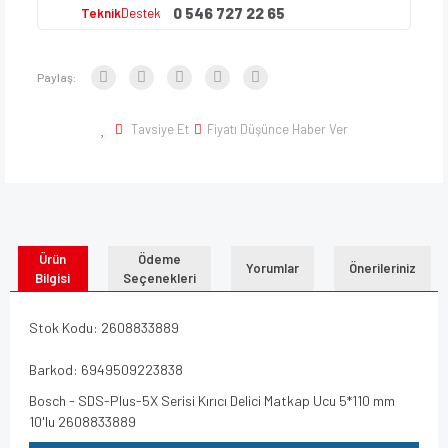
0 546 727 22 65
Teknik
Destek
Paylaş:
Tavsiye Et
Fiyatı Düşünce Haber Ver
Ürün
Ödeme
Yorumlar
Önerileriniz
Bilgisi
Seçenekleri
Stok Kodu: 2608833889
Barkod: 6949509223838
Bosch - SDS-Plus-5X Serisi Kırıcı Delici Matkap Ucu 5*110 mm
10'lu 2608833889