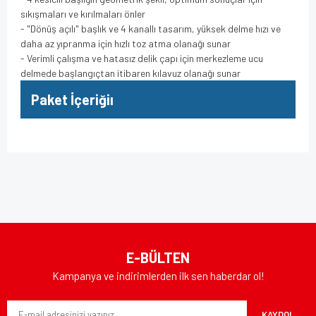
sıkışmaları ve kırılmaları önler
- "Dönüş açılı" başlık ve 4 kanallı tasarım, yüksek delme hızı ve
daha az yıpranma için hızlı toz atma olanağı sunar
- Verimli çalışma ve hatasız delik çapı için merkezleme ucu
delmede başlangıçtan itibaren kılavuz olanağı sunar
Paket İçeriğiı
Bu ürünün fiyat bilgisi, resim, ürün açıklamalarında ve diğer
konularda yetersiz gördüğünüz noktaları öneri formunu
Bu ürüne ilk yorumu siz yapın!
kullanarak tarafımıza iletebilirsiniz.
Görüş ve önerileriniz için teşekkür ederiz.
Yorum Yaz
Ürün resmi kalitesiz, bozuk veya görüntülenemiyor.
E-BÜLTEN
Ürün açıklamasında eksik bilgiler bulunuyor.
Kampanya ve indirimlerden ilk sen haberdar ol!
Ürün bilgilerinde hatalar bulunuyor.
KAYDOL