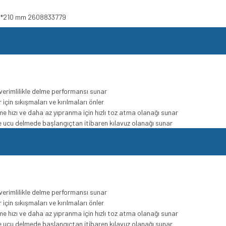
u 6*210 mm 2608833779
erimlilikle delme performansı sunar
için sıkışmaları ve kırılmaları önler
lme hızı ve daha az yıpranma için hızlı toz atma olanağı sunar
me ucu delmede başlangıçtan itibaren kılavuz olanağı sunar
erimlilikle delme performansı sunar
için sıkışmaları ve kırılmaları önler
lme hızı ve daha az yıpranma için hızlı toz atma olanağı sunar
me ucu delmede başlangıçtan itibaren kılavuz olanağı sunar