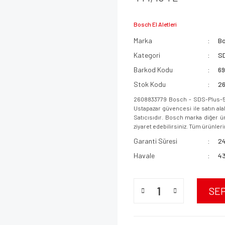
Bosch El Aletleri
Marka
B
Kategori
SD
Barkod Kodu
6
Stok Kodu
2
2608833779 Bosch - SDS-Plus-5X
Ustapazar güvencesi ile satın ala
Satıcısıdır. Bosch marka diğer ür
ziyaret edebilirsiniz. Tüm ürünlerim
Garanti Süresi
24
Havale
43
SE