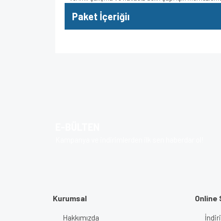
Paket İçeriğiı
Bu ürünün fiyat bilgisi, resim, ürün açıklamalarında v
Görüş ve önerileriniz için teşekkür ederiz.
Ürün resmi kalitesiz, bozuk veya görüntülenem
Ürün açıklamasında eksik bilgiler bulunuyor.
E-BÜLTEN
Ürün bilgilerinde hatalar bulunuyor.
Kampanya ve indirimlerden ilk sen haberdar ol!
Ürün fiyatı diğer sitelerden daha pahalı.
Bu ürüne benzer farklı alternatifler olmalı.
Kurumsal
Online 
Hakkımızda
İndir