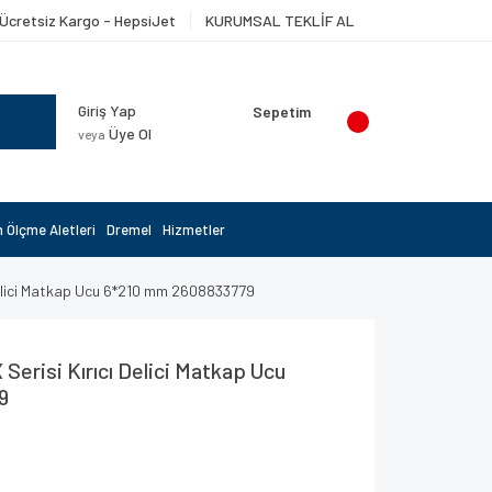
Ücretsiz Kargo - HepsiJet
KURUMSAL TEKLİF AL
Giriş Yap
Sepetim
Üye Ol
veya
 Ölçme Aletleri
Dremel
Hizmetler
Delici Matkap Ucu 6*210 mm 2608833779
erisi Kırıcı Delici Matkap Ucu
9