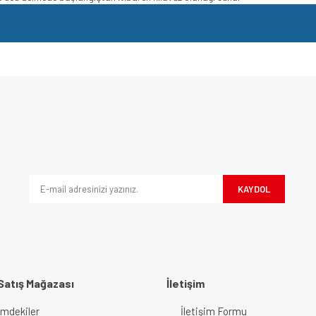
e diğer konularda yetersiz gördüğünüz noktaları öneri formunu kullanarak tarafımı
Bu ürüne ilk yorumu siz yapın!
iyor.
Yorum Yaz
KAYDOL
Satış Mağazası
İletişim
imdekiler
İletişim Formu