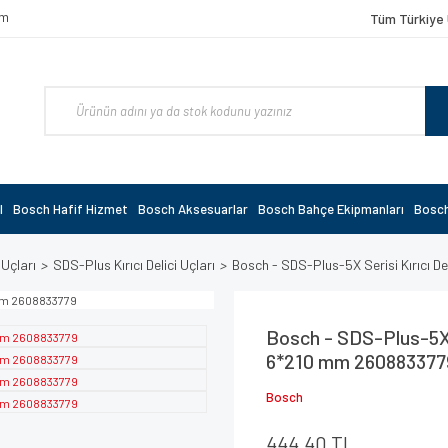
om
Tüm Türkiye 
l
Bosch Hafif Hizmet
Bosch Aksesuarlar
Bosch Bahçe Ekipmanları
Bosch
 Uçları
SDS-Plus Kırıcı Delici Uçları
Bosch - SDS-Plus-5X Serisi Kırıcı 
Bosch - SDS-Plus-5X S
6*210 mm 260883377
Bosch
444,40 TL