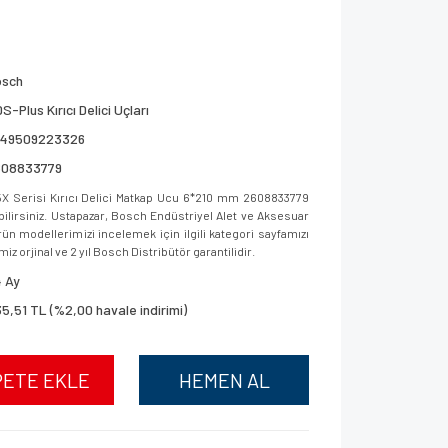
osch
S-Plus Kırıcı Delici Uçları
949509223326
608833779
 Serisi Kırıcı Delici Matkap Ucu 6*210 mm 2608833779
bilirsiniz. Ustapazar, Bosch Endüstriyel Alet ve Aksesuar
ün modellerimizi incelemek için ilgili kategori sayfamızı
iz orjinal ve 2 yıl Bosch Distribütör garantilidir.
 Ay
5,51 TL (%2,00 havale indirimi)
PETE EKLE
HEMEN AL