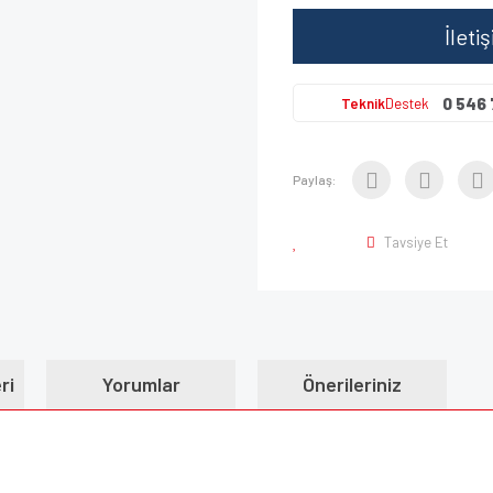
İleti
0 546 
Teknik
Destek
Paylaş:
Tavsiye Et
ri
Yorumlar
Önerileriniz