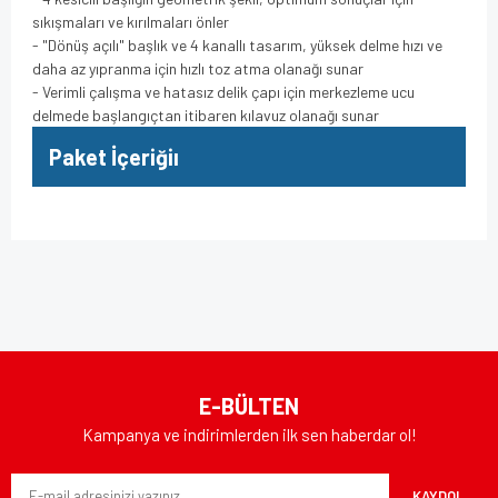
sıkışmaları ve kırılmaları önler
- "Dönüş açılı" başlık ve 4 kanallı tasarım, yüksek delme hızı ve
daha az yıpranma için hızlı toz atma olanağı sunar
- Verimli çalışma ve hatasız delik çapı için merkezleme ucu
delmede başlangıçtan itibaren kılavuz olanağı sunar
Paket İçeriğiı
Bu ürünün fiyat bilgisi, resim, ürün açıklamalarında ve diğer
konularda yetersiz gördüğünüz noktaları öneri formunu
Bu ürüne ilk yorumu siz yapın!
kullanarak tarafımıza iletebilirsiniz.
Görüş ve önerileriniz için teşekkür ederiz.
Yorum Yaz
Ürün resmi kalitesiz, bozuk veya görüntülenemiyor.
E-BÜLTEN
Ürün açıklamasında eksik bilgiler bulunuyor.
Kampanya ve indirimlerden ilk sen haberdar ol!
Ürün bilgilerinde hatalar bulunuyor.
KAYDOL