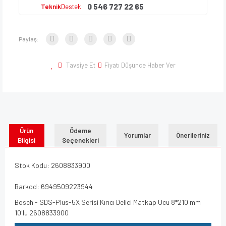
0 546 727 22 65
Teknik
Destek
Paylaş:
Tavsiye Et
Fiyatı Düşünce Haber Ver
Ürün
Ödeme
Yorumlar
Önerileriniz
Bilgisi
Seçenekleri
Stok Kodu: 2608833900
Barkod: 6949509223944
Bosch - SDS-Plus-5X Serisi Kırıcı Delici Matkap Ucu 8*210 mm
10'lu 2608833900