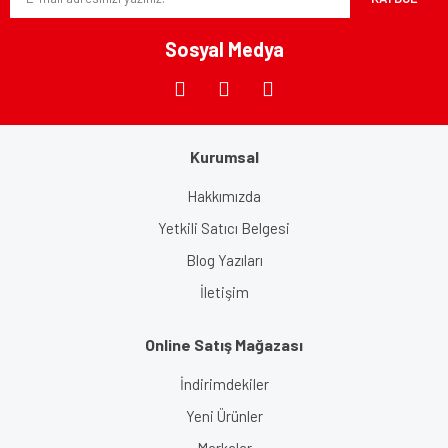
Ürün fiyatı diğer sitelerden daha pahalı.
Bu ürüne benzer farklı alternatifler olmalı.
Sosyal Medya
Kurumsal
Gönder
Hakkımızda
Yetkili Satıcı Belgesi
Blog Yazıları
İletişim
Online Satış Mağazası
İndirimdekiler
Yeni Ürünler