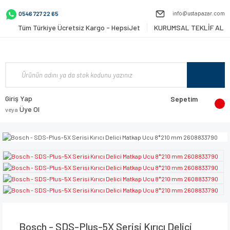
info@ustapazar.com
0546 727 22 65
Tüm Türkiye Ücretsiz Kargo - HepsiJet
KURUMSAL TEKLİF AL
Giriş Yap
Sepetim
Üye Ol
veya
Bosch - SDS-Plus-5X Serisi Kırıcı Delici