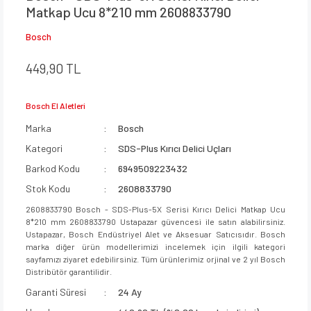
Matkap Ucu 8*210 mm 2608833790
Bosch
449,90 TL
Bosch El Aletleri
Marka
Bosch
Kategori
SDS-Plus Kırıcı Delici Uçları
Barkod Kodu
6949509223432
Stok Kodu
2608833790
2608833790 Bosch - SDS-Plus-5X Serisi Kırıcı Delici Matkap Ucu
8*210 mm 2608833790 Ustapazar güvencesi ile satın alabilirsiniz.
Ustapazar, Bosch Endüstriyel Alet ve Aksesuar Satıcısıdır. Bosch
marka diğer ürün modellerimizi incelemek için ilgili kategori
sayfamızı ziyaret edebilirsiniz. Tüm ürünlerimiz orjinal ve 2 yıl Bosch
Distribütör garantilidir.
Garanti Süresi
24 Ay