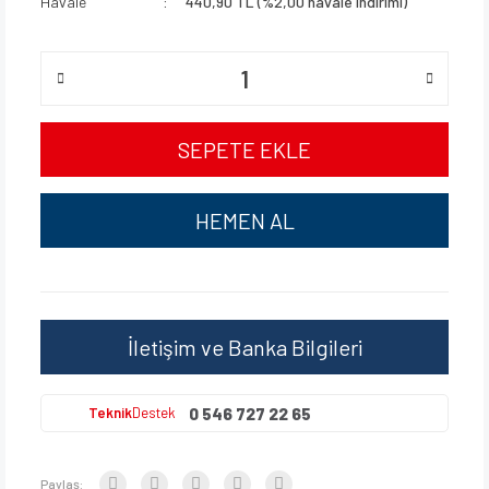
Havale
440,90 TL (%2,00 havale indirimi)
SEPETE EKLE
HEMEN AL
İletişim ve Banka Bilgileri
0 546 727 22 65
Teknik
Destek
Paylaş: