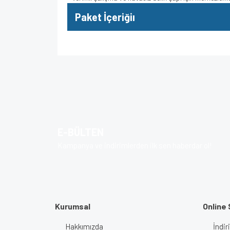
Paket İçeriğiı
Bu ürünün fiyat bilgisi, resim, ürün açıklamalarında v
Görüş ve önerileriniz için teşekkür ederiz.
Ürün resmi kalitesiz, bozuk veya görüntülenem
Ürün açıklamasında eksik bilgiler bulunuyor.
E-BÜLTEN
Ürün bilgilerinde hatalar bulunuyor.
Kampanya ve indirimlerden ilk sen haberdar ol!
Ürün fiyatı diğer sitelerden daha pahalı.
Bu ürüne benzer farklı alternatifler olmalı.
Kurumsal
Online 
Hakkımızda
İndir