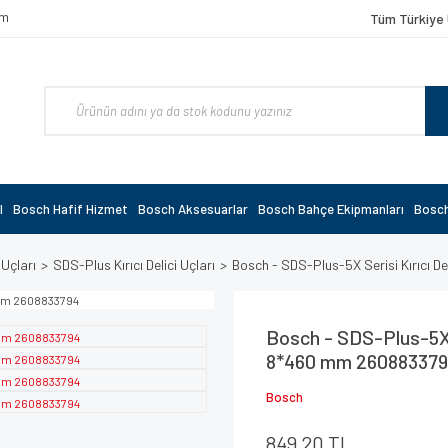
om
Tüm Türkiye 
l
Bosch Hafif Hizmet
Bosch Aksesuarlar
Bosch Bahçe Ekipmanları
Bosch
 Uçları
SDS-Plus Kırıcı Delici Uçları
Bosch - SDS-Plus-5X Serisi Kırıcı
Bosch - SDS-Plus-5X S
8*460 mm 26088337
Bosch
849,20 TL