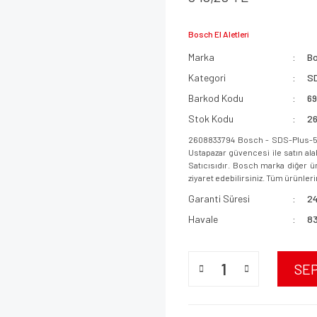
Bosch El Aletleri
Marka
B
Kategori
SD
Barkod Kodu
6
Stok Kodu
2
2608833794 Bosch - SDS-Plus-5X
Ustapazar güvencesi ile satın ala
Satıcısıdır. Bosch marka diğer ür
ziyaret edebilirsiniz. Tüm ürünlerim
Garanti Süresi
24
Havale
83
SE