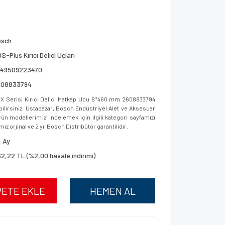
osch
S-Plus Kırıcı Delici Uçları
949509223470
608833794
 Serisi Kırıcı Delici Matkap Ucu 8*460 mm 2608833794
bilirsiniz. Ustapazar, Bosch Endüstriyel Alet ve Aksesuar
ün modellerimizi incelemek için ilgili kategori sayfamızı
iz orjinal ve 2 yıl Bosch Distribütör garantilidir.
 Ay
2,22 TL (%2,00 havale indirimi)
PETE EKLE
HEMEN AL