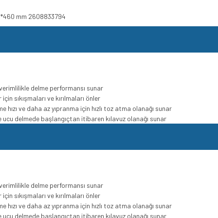
cu 8*460 mm 2608833794
erimlilikle delme performansı sunar
için sıkışmaları ve kırılmaları önler
lme hızı ve daha az yıpranma için hızlı toz atma olanağı sunar
me ucu delmede başlangıçtan itibaren kılavuz olanağı sunar
erimlilikle delme performansı sunar
için sıkışmaları ve kırılmaları önler
lme hızı ve daha az yıpranma için hızlı toz atma olanağı sunar
me ucu delmede başlangıçtan itibaren kılavuz olanağı sunar