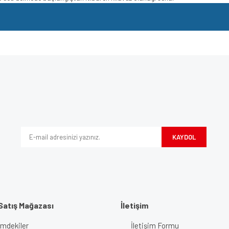
e diğer konularda yetersiz gördüğünüz noktaları öneri formunu kullanarak tarafımı
Bu ürüne ilk yorumu siz yapın!
iyor.
Yorum Yaz
KAYDOL
Satış Mağazası
İletişim
imdekiler
İletişim Formu