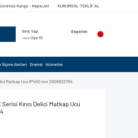
Ücretsiz Kargo - HepsiJet
KURUMSAL TEKLİF AL
Giriş Yap
Sepetim
Üye Ol
veya
 Ölçme Aletleri
Dremel
Hizmetler
 Delici Matkap Ucu 8*460 mm 2608833794
erisi Kırıcı Delici Matkap Ucu
94