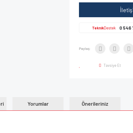
İleti
0 546 
Teknik
Destek
Paylaş:
Tavsiye Et
ri
Yorumlar
Önerileriniz