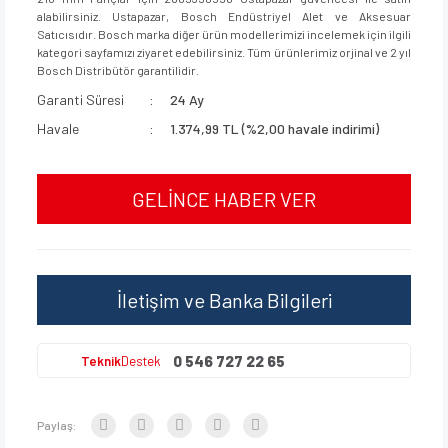
alabilirsiniz. Ustapazar, Bosch Endüstriyel Alet ve Aksesuar
Satıcısıdır. Bosch marka diğer ürün modellerimizi incelemek için ilgili
kategori sayfamızı ziyaret edebilirsiniz. Tüm ürünlerimiz orjinal ve 2 yıl
Bosch Distribütör garantilidir.
Garanti Süresi
24 Ay
Havale
1.374,99 TL (%2,00 havale indirimi)
GELİNCE HABER VER
İletişim ve Banka Bilgileri
0 546 727 22 65
Teknik
Destek
Paylaş: