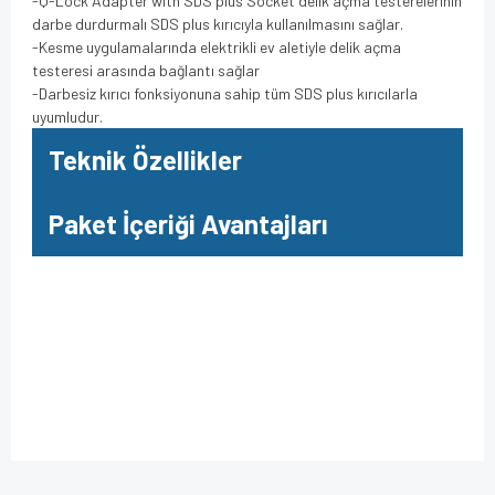
-Q-Lock Adapter with SDS plus Socket delik açma testerelerinin
darbe durdurmalı SDS plus kırıcıyla kullanılmasını sağlar.
-Kesme uygulamalarında elektrikli ev aletiyle delik açma
testeresi arasında bağlantı sağlar
-Darbesiz kırıcı fonksiyonuna sahip tüm SDS plus kırıcılarla
uyumludur.
Teknik Özellikler
Paket İçeriği Avantajları
Bu ürüne ilk yorumu siz yapın!
Bu ürünün fiyat bilgisi, resim, ürün açıklamalarında ve diğer
konularda yetersiz gördüğünüz noktaları öneri formunu