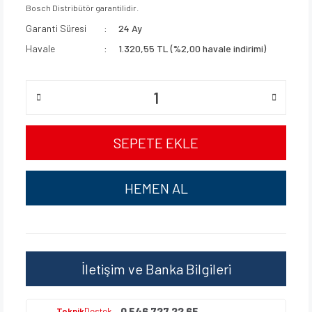
Bosch Distribütör garantilidir.
Garanti Süresi
24 Ay
Havale
1.320,55 TL (%2,00 havale indirimi)
SEPETE EKLE
HEMEN AL
İletişim ve Banka Bilgileri
0 546 727 22 65
Teknik
Destek