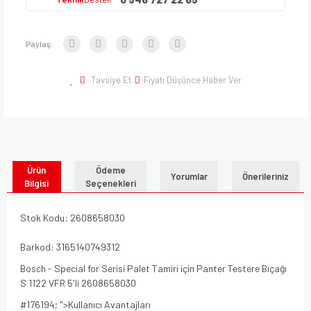
Paylaş:
Tavsiye Et
Fiyatı Düşünce Haber Ver
Ürün
Ödeme
Yorumlar
Önerileriniz
Bilgisi
Seçenekleri
Stok Kodu: 2608658030
Barkod: 3165140749312
Bosch - Special for Serisi Palet Tamiri için Panter Testere Bıçağı
S 1122 VFR 5'li 2608658030
#176194; ">Kullanıcı Avantajları