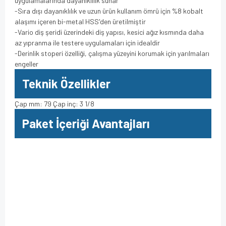
uygulamalarında dayanıklılık sunar
-Sıra dışı dayanıklılık ve uzun ürün kullanım ömrü için %8 kobalt
alaşımı içeren bi-metal HSS'den üretilmiştir
-Vario diş şeridi üzerindeki diş yapısı, kesici ağız kısmında daha
az yıpranma ile testere uygulamaları için idealdir
-Derinlik stoperi özelliği, çalışma yüzeyini korumak için yarılmaları
engeller
Teknik Özellikler
Çap mm: 79 Çap inç: 3 1/8
Paket İçeriği Avantajları