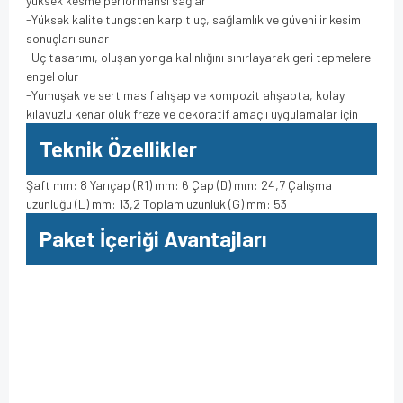
yüksek kesme performansı sağlar
-Yüksek kalite tungsten karpit uç, sağlamlık ve güvenilir kesim
sonuçları sunar
-Uç tasarımı, oluşan yonga kalınlığını sınırlayarak geri tepmelere
engel olur
-Yumuşak ve sert masif ahşap ve kompozit ahşapta, kolay
kılavuzlu kenar oluk freze ve dekoratif amaçlı uygulamalar için
Teknik Özellikler
Şaft mm: 8 Yarıçap (R1) mm: 6 Çap (D) mm: 24,7 Çalışma
uzunluğu (L) mm: 13,2 Toplam uzunluk (G) mm: 53
Paket İçeriği Avantajları