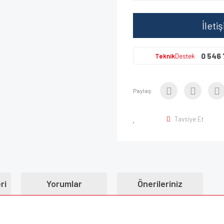
İleti
0 546 
Teknik
Destek
Paylaş:
Tavsiye Et
ri
Yorumlar
Önerileriniz