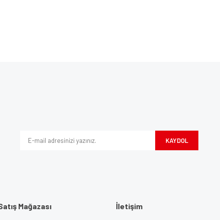
Bu ürüne ilk yorumu siz yapın!
ve diğer konularda yetersiz gördüğünüz noktaları öneri formunu kullanarak tarafım
Yorum Yaz
iyor.
KAYDOL
Satış Mağazası
İletişim