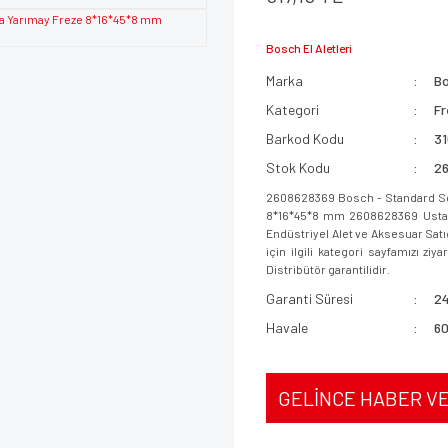
Bosch El Aletleri
Marka
B
Kategori
Fr
Barkod Kodu
3
Stok Kodu
2
2608628369 Bosch - Standard Seri
8*16*45*8 mm 2608628369 Ustapaz
Endüstriyel Alet ve Aksesuar Sat
için ilgili kategori sayfamızı ziy
Distribütör garantilidir.
Garanti Süresi
24
Havale
60
GELİNCE HABER V