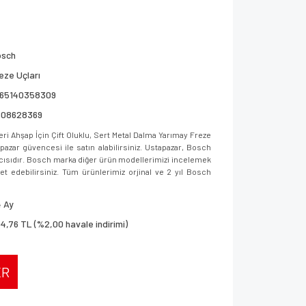
osch
eze Uçları
165140358309
608628369
 Ahşap İçin Çift Oluklu, Sert Metal Dalma Yarımay Freze
ar güvencesi ile satın alabilirsiniz. Ustapazar, Bosch
ıcısıdır. Bosch marka diğer ürün modellerimizi incelemek
aret edebilirsiniz. Tüm ürünlerimiz orjinal ve 2 yıl Bosch
 Ay
4,76 TL (%2,00 havale indirimi)
ER