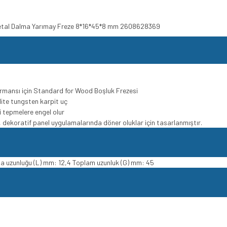
 Metal Dalma Yarımay Freze 8*16*45*8 mm 2608628369
rmansı için Standard for Wood Boşluk Frezesi
lite tungsten karpit uç
ri tepmelere engel olur
ekoratif panel uygulamalarında döner oluklar için tasarlanmıştır.
a uzunluğu (L) mm: 12,4 Toplam uzunluk (G) mm: 45