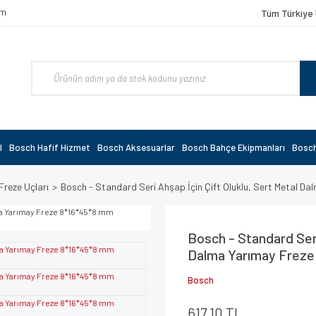
om
Tüm Türkiye 
l
Bosch Hafif Hizmet
Bosch Aksesuarlar
Bosch Bahçe Ekipmanları
Bosch
Freze Uçları
Bosch - Standard Seri Ahşap İçin Çift Oluklu, Sert Metal 
Bosch - Standard Seri
Dalma Yarımay Freze
Bosch
617,10 TL