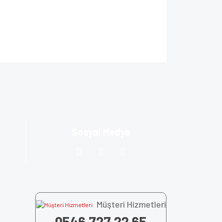
ıza iletebilirsiniz.
Sosyal Medya
Müşteri Hizmetleri
0546 727 22 65