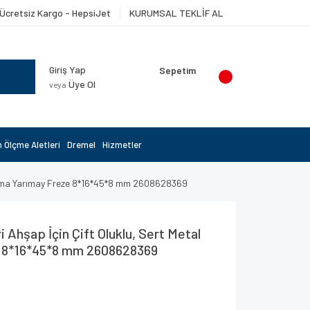
Ücretsiz Kargo - HepsiJet
KURUMSAL TEKLİF AL
Giriş Yap
Sepetim
Üye Ol
veya
 Ölçme Aletleri
Dremel
Hizmetler
Dalma Yarımay Freze 8*16*45*8 mm 2608628369
 Ahşap İçin Çift Oluklu, Sert Metal
 8*16*45*8 mm 2608628369