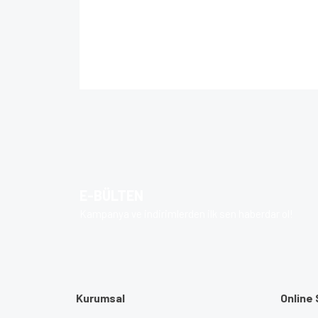
Bu ürünün fiyat bilgisi, resim, ürün açıklamalarında 
Görüş ve önerileriniz için teşekkür ederiz.
Ürün resmi kalitesiz, bozuk veya görüntülenem
Ürün açıklamasında eksik bilgiler bulunuyor.
Ürün bilgilerinde hatalar bulunuyor.
E-BÜLTEN
Ürün fiyatı diğer sitelerden daha pahalı.
Kampanya ve indirimlerden ilk sen haberdar ol!
Bu ürüne benzer farklı alternatifler olmalı.
Kurumsal
Online 