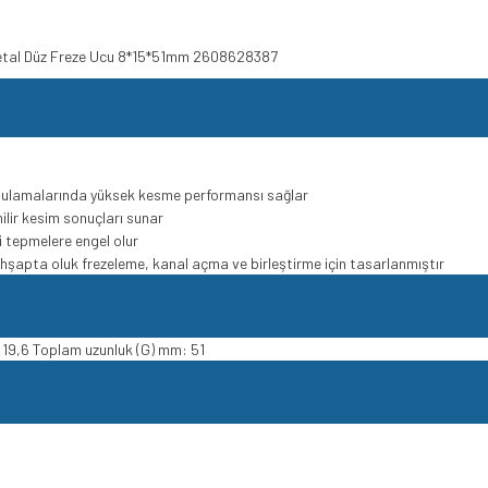
 Metal Düz Freze Ucu 8*15*51mm 2608628387
gulamalarında yüksek kesme performansı sağlar
ilir kesim sonuçları sunar
ri tepmelere engel olur
şapta oluk frezeleme, kanal açma ve birleştirme için tasarlanmıştır
 19,6 Toplam uzunluk (G) mm: 51