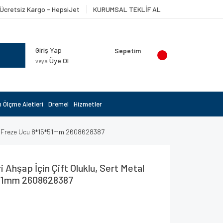
Ücretsiz Kargo - HepsiJet
KURUMSAL TEKLİF AL
Giriş Yap
Sepetim
Üye Ol
veya
 Ölçme Aletleri
Dremel
Hizmetler
Düz Freze Ucu 8*15*51mm 2608628387
 Ahşap İçin Çift Oluklu, Sert Metal
*51mm 2608628387