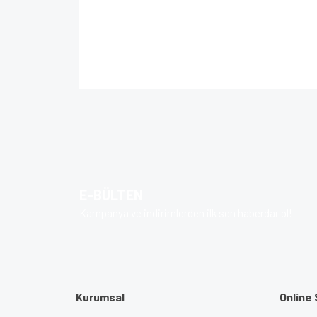
Bu ürünün fiyat bilgisi, resim, ürün açıklamalarında 
Görüş ve önerileriniz için teşekkür ederiz.
Ürün resmi kalitesiz, bozuk veya görüntülenem
Ürün açıklamasında eksik bilgiler bulunuyor.
Ürün bilgilerinde hatalar bulunuyor.
E-BÜLTEN
Ürün fiyatı diğer sitelerden daha pahalı.
Kampanya ve indirimlerden ilk sen haberdar ol!
Bu ürüne benzer farklı alternatifler olmalı.
Kurumsal
Online 