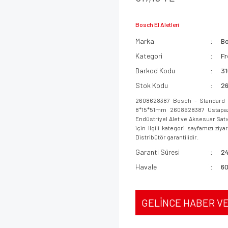
Bosch El Aletleri
Marka
B
Kategori
Fr
Barkod Kodu
3
Stok Kodu
2
2608628387 Bosch - Standard Se
8*15*51mm 2608628387 Ustapazar
Endüstriyel Alet ve Aksesuar Sat
için ilgili kategori sayfamızı ziy
Distribütör garantilidir.
Garanti Süresi
24
Havale
60
GELİNCE HABER V