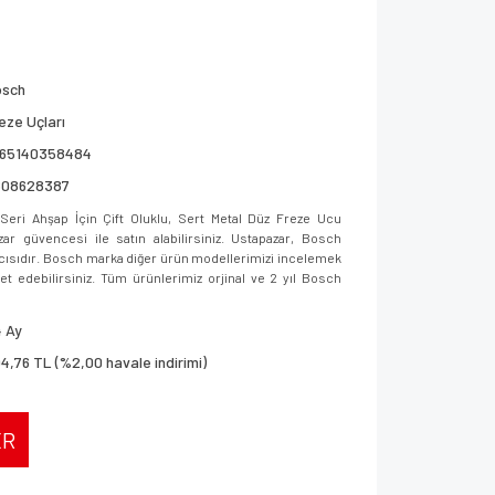
osch
eze Uçları
165140358484
608628387
ri Ahşap İçin Çift Oluklu, Sert Metal Düz Freze Ucu
 güvencesi ile satın alabilirsiniz. Ustapazar, Bosch
ıcısıdır. Bosch marka diğer ürün modellerimizi incelemek
aret edebilirsiniz. Tüm ürünlerimiz orjinal ve 2 yıl Bosch
 Ay
4,76 TL (%2,00 havale indirimi)
ER