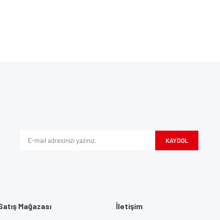
Bu ürüne ilk yorumu siz yapın!
ve diğer konularda yetersiz gördüğünüz noktaları öneri formunu kullanarak tarafım
Yorum Yaz
iyor.
KAYDOL
Satış Mağazası
İletişim