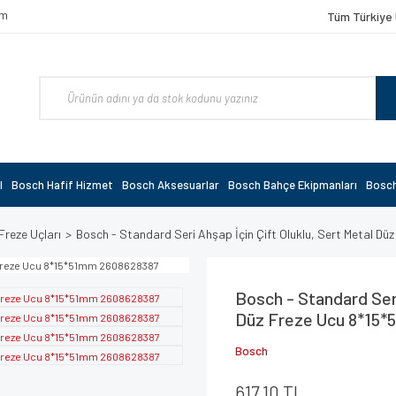
om
Tüm Türkiye 
l
Bosch Hafif Hizmet
Bosch Aksesuarlar
Bosch Bahçe Ekipmanları
Bosch
Freze Uçları
Bosch - Standard Seri Ahşap İçin Çift Oluklu, Sert Metal 
Bosch - Standard Seri
Düz Freze Ucu 8*15
Bosch
617,10 TL