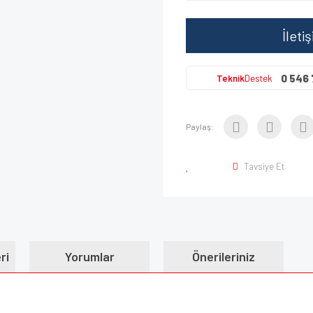
İleti
0 546 
Teknik
Destek
Paylaş:
Tavsiye Et
ri
Yorumlar
Önerileriniz