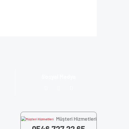
ıza iletebilirsiniz.
Sosyal Medya
Müşteri Hizmetleri
0546 727 22 65