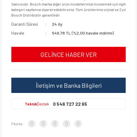
Satıcısıdır. Bosch marka diğer ürün modellerimizi incelemek için ilgili
kategori sayfamızı ziyaret edebilirsiniz. Tüm ürünlerimiz orjinal ve 2 yıl
Bosch Distribütör garantilidir.
Garanti Süresi
24 Ay
Havale
549,78 TL (%2,00 havale indirimi)
GELİNCE HABER VER
İletişim ve Banka Bilgileri
0 546 727 22 65
Teknik
Destek
Paylaş: