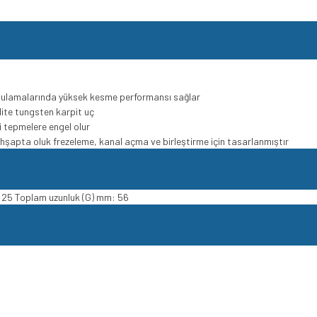
gulamalarında yüksek kesme performansı sağlar
lite tungsten karpit uç
ri tepmelere engel olur
şapta oluk frezeleme, kanal açma ve birleştirme için tasarlanmıştır
 25 Toplam uzunluk (G) mm: 56