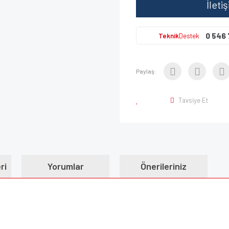
İleti
0 546 
Teknik
Destek
Paylaş:
Tavsiye Et
ri
Yorumlar
Önerileriniz