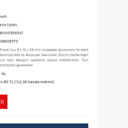
osch
eze Uçları
165140358347
608628373
Freze Ucu 8 x 10 x 56 mm Ustapazar güvencesi ile satın
ndüstriyel Alet ve Aksesuar Satıcısıdır. Bosch marka diğer
in ilgili kategori sayfamızı ziyaret edebilirsiniz. Tüm
istribütör garantilidir.
 Ay
4,80 TL (%2,00 havale indirimi)
ER