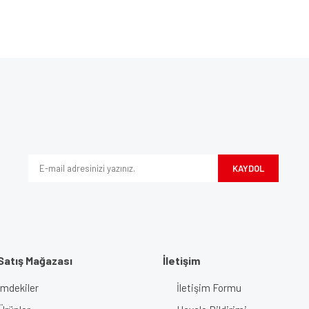
Bu ürüne ilk yorumu siz yapın!
ve diğer konularda yetersiz gördüğünüz noktaları öneri formunu kullanarak tarafım
Yorum Yaz
iyor.
KAYDOL
Satış Mağazası
İletişim
imdekiler
İletişim Formu
Gönder