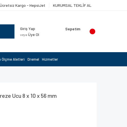
Ücretsiz Kargo - HepsiJet
KURUMSAL TEKLİF AL
Giriş Yap
Sepetim
Üye Ol
veya
 Ölçme Aletleri
Dremel
Hizmetler
Freze Ucu 8 x 10 x 56 mm