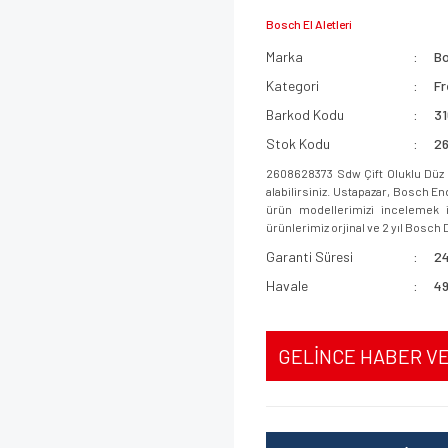
Bosch El Aletleri
Marka
B
Kategori
Fr
Barkod Kodu
3
Stok Kodu
2
2608628373 Sdw Çift Oluklu Düz 
alabilirsiniz. Ustapazar, Bosch E
ürün modellerimizi incelemek iç
ürünlerimiz orjinal ve 2 yıl Bosch D
Garanti Süresi
24
Havale
49
GELİNCE HABER V