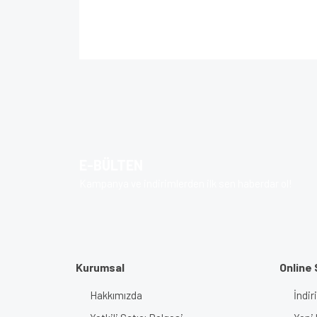
Bu ürünün fiyat bilgisi, resim, ürün açıklamalarında 
Görüş ve önerileriniz için teşekkür ederiz.
Ürün resmi kalitesiz, bozuk veya görüntülenem
Ürün açıklamasında eksik bilgiler bulunuyor.
Ürün bilgilerinde hatalar bulunuyor.
E-BÜLTEN
Ürün fiyatı diğer sitelerden daha pahalı.
Kampanya ve indirimlerden ilk sen haberdar ol!
Bu ürüne benzer farklı alternatifler olmalı.
Kurumsal
Online 
Hakkımızda
İndir