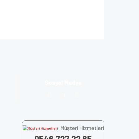
ıza iletebilirsiniz.
Sosyal Medya
Müşteri Hizmetleri
0546 727 22 65