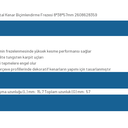
Metal Kenar Biçimlendirme Frezesi 8*38*57mm 2608628359
rinin frezelenmesinde yüksek kesme performansı sağlar
lite tungsten karpit uçları
ri tepmelere engel olur
eve profillerinde dekoratif kenarların yapımı için tasarlanmıştır
şma uzunluğu (L) mm: 15,7 Toplam uzunluk (G) mm: 57