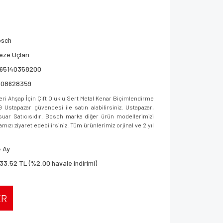
osch
eze Uçları
165140358200
608628359
i Ahşap İçin Çift Oluklu Sert Metal Kenar Biçimlendirme
tapazar güvencesi ile satın alabilirsiniz. Ustapazar,
uar Satıcısıdır. Bosch marka diğer ürün modellerimizi
amızı ziyaret edebilirsiniz. Tüm ürünlerimiz orjinal ve 2 yıl
 Ay
133,52 TL (%2,00 havale indirimi)
ER