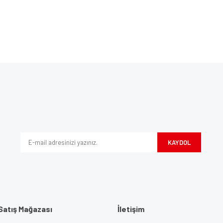
Bu ürüne ilk yorumu siz yapın!
ve diğer konularda yetersiz gördüğünüz noktaları öneri formunu kullanarak tarafım
Yorum Yaz
iyor.
KAYDOL
Satış Mağazası
İletişim