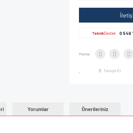
İleti
0 546 
Teknik
Destek
Paylaş:
Tavsiye Et
ri
Yorumlar
Önerileriniz