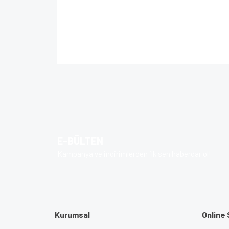
Bu ürünün fiyat bilgisi, resim, ürün açıklamalarında 
Görüş ve önerileriniz için teşekkür ederiz.
Ürün resmi kalitesiz, bozuk veya görüntülenem
Ürün açıklamasında eksik bilgiler bulunuyor.
Ürün bilgilerinde hatalar bulunuyor.
E-BÜLTEN
Ürün fiyatı diğer sitelerden daha pahalı.
Kampanya ve indirimlerden ilk sen haberdar ol!
Bu ürüne benzer farklı alternatifler olmalı.
Kurumsal
Online 