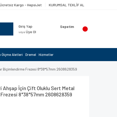
Ücretsiz Kargo - HepsiJet
KURUMSAL TEKLİF AL
Giriş Yap
Sepetim
Üye Ol
veya
 Ölçme Aletleri
Dremel
Hizmetler
enar Biçimlendirme Frezesi 8*38*57mm 2608628359
 Ahşap İçin Çift Oluklu Sert Metal
 Frezesi 8*38*57mm 2608628359