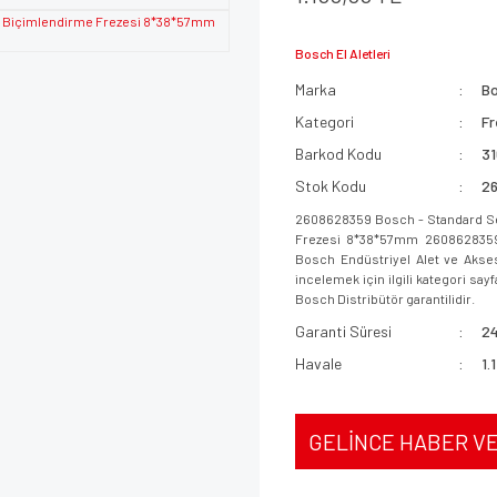
Bosch El Aletleri
Marka
B
Kategori
Fr
Barkod Kodu
3
Stok Kodu
2
2608628359 Bosch - Standard Ser
Frezesi 8*38*57mm 2608628359 Us
Bosch Endüstriyel Alet ve Akses
incelemek için ilgili kategori sayf
Bosch Distribütör garantilidir.
Garanti Süresi
24
Havale
1.
GELİNCE HABER V