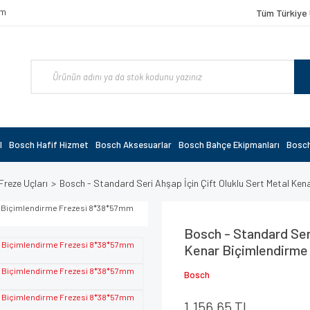
om
Tüm Türkiye 
l
Bosch Hafif Hizmet
Bosch Aksesuarlar
Bosch Bahçe Ekipmanları
Bosch
Freze Uçları
Bosch - Standard Seri Ahşap İçin Çift Oluklu Sert Metal K
Bosch - Standard Seri
Kenar Biçimlendirme
Bosch
1.156,65 TL