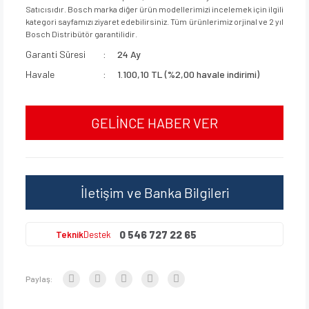
Satıcısıdır. Bosch marka diğer ürün modellerimizi incelemek için ilgili
kategori sayfamızı ziyaret edebilirsiniz. Tüm ürünlerimiz orjinal ve 2 yıl
Bosch Distribütör garantilidir.
Garanti Süresi
24 Ay
Havale
1.100,10 TL (%2,00 havale indirimi)
GELİNCE HABER VER
İletişim ve Banka Bilgileri
0 546 727 22 65
Teknik
Destek
Paylaş: