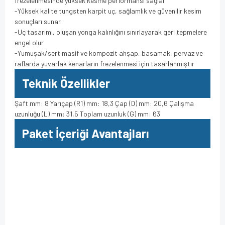
frezelenmesinde yüksek kesme performansı sağlar
-Yüksek kalite tungsten karpit uç, sağlamlık ve güvenilir kesim
sonuçları sunar
-Uç tasarımı, oluşan yonga kalınlığını sınırlayarak geri tepmelere
engel olur
-Yumuşak/sert masif ve kompozit ahşap, basamak, pervaz ve
raflarda yuvarlak kenarların frezelenmesi için tasarlanmıştır
Teknik Özellikler
Şaft mm: 8 Yarıçap (R1) mm: 18,3 Çap (D) mm: 20,6 Çalışma
uzunluğu (L) mm: 31,5 Toplam uzunluk (G) mm: 63
Paket İçeriği Avantajları