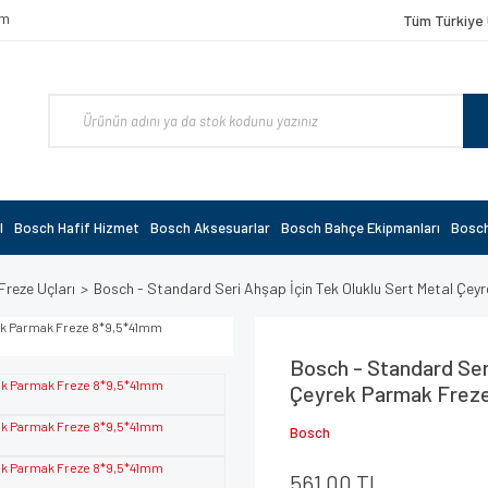
om
Tüm Türkiye 
l
Bosch Hafif Hizmet
Bosch Aksesuarlar
Bosch Bahçe Ekipmanları
Bosch
Freze Uçları
Bosch - Standard Seri Ahşap İçin Tek Oluklu Sert Metal Ç
Bosch - Standard Seri
Çeyrek Parmak Frez
Bosch
561,00 TL