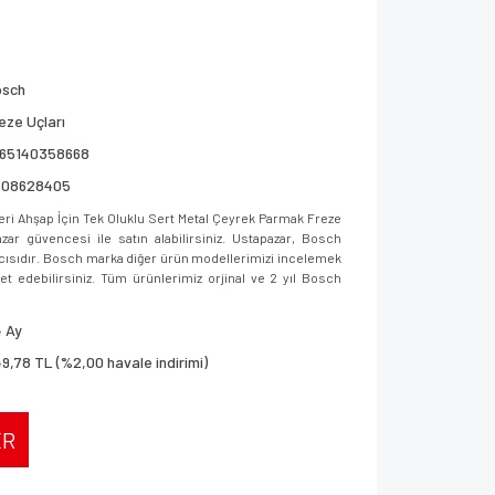
osch
eze Uçları
165140358668
608628405
i Ahşap İçin Tek Oluklu Sert Metal Çeyrek Parmak Freze
r güvencesi ile satın alabilirsiniz. Ustapazar, Bosch
ıcısıdır. Bosch marka diğer ürün modellerimizi incelemek
aret edebilirsiniz. Tüm ürünlerimiz orjinal ve 2 yıl Bosch
 Ay
9,78 TL (%2,00 havale indirimi)
ER