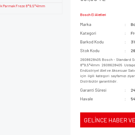
Bosch El Aletleri
Marka
B
Kategori
Fr
Barkod Kodu
3
Stok Kodu
2
2608628405 Bosch - Standard Ser
8*9,5*41mm 2608628405 Ustapaza
Endüstriyel Alet ve Aksesuar Sat
için ilgili kategori sayfamızı ziy
Distribütör garantilidir.
Garanti Süresi
24
Havale
54
GELİNCE HABER V