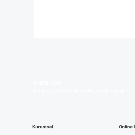
Bu ürünün fiyat bilgisi, resim, ürün açıklamalarında 
Görüş ve önerileriniz için teşekkür ederiz.
Ürün resmi kalitesiz, bozuk veya görüntülenem
Ürün açıklamasında eksik bilgiler bulunuyor.
Ürün bilgilerinde hatalar bulunuyor.
E-BÜLTEN
Ürün fiyatı diğer sitelerden daha pahalı.
Kampanya ve indirimlerden ilk sen haberdar ol!
Bu ürüne benzer farklı alternatifler olmalı.
Kurumsal
Online 