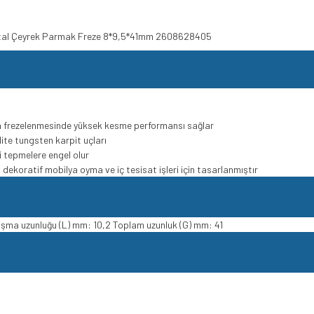
Metal Çeyrek Parmak Freze 8*9,5*41mm 2608628405
n frezelenmesinde yüksek kesme performansı sağlar
lite tungsten karpit uçları
ri tepmelere engel olur
ekoratif mobilya oyma ve iç tesisat işleri için tasarlanmıştır
ışma uzunluğu (L) mm: 10,2 Toplam uzunluk (G) mm: 41