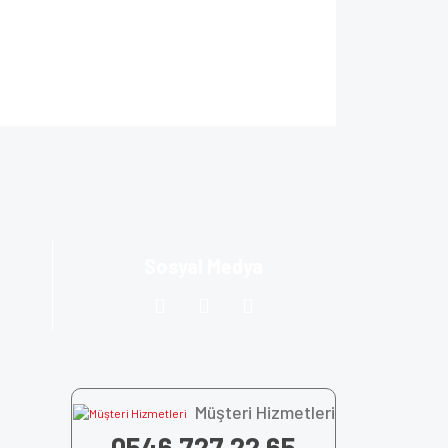
ıza iletebilirsiniz.
Sosyal Medya
Müşteri Hizmetleri
0546 727 22 65