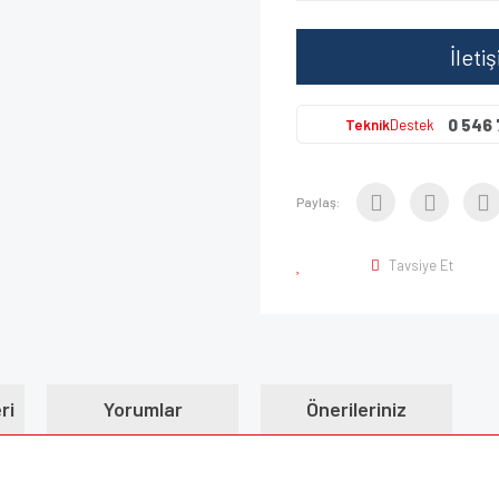
İleti
0 546 
Teknik
Destek
Paylaş:
Tavsiye Et
ri
Yorumlar
Önerileriniz