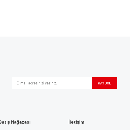
Bu ürüne ilk yorumu siz yapın!
ve diğer konularda yetersiz gördüğünüz noktaları öneri formunu kullanarak tarafım
Yorum Yaz
iyor.
KAYDOL
Satış Mağazası
İletişim