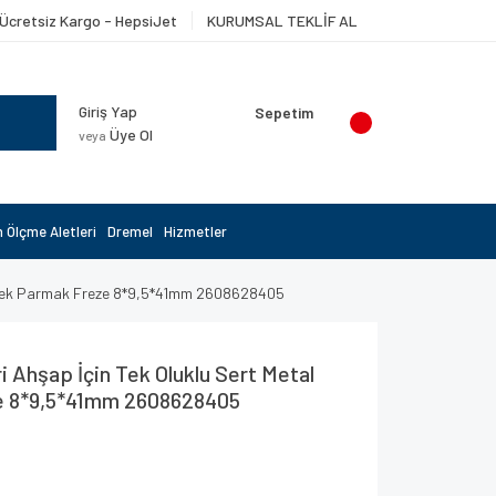
Ücretsiz Kargo - HepsiJet
KURUMSAL TEKLİF AL
Giriş Yap
Sepetim
Üye Ol
veya
 Ölçme Aletleri
Dremel
Hizmetler
eyrek Parmak Freze 8*9,5*41mm 2608628405
 Ahşap İçin Tek Oluklu Sert Metal
e 8*9,5*41mm 2608628405