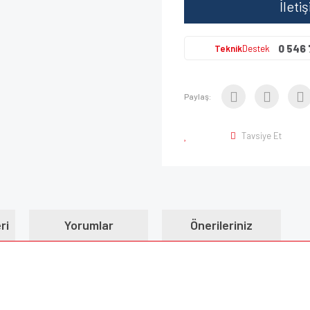
İleti
0 546 
Teknik
Destek
Paylaş:
Tavsiye Et
ri
Yorumlar
Önerileriniz