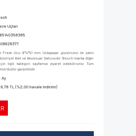
osch
eze Uçları
165140358385
608628377
 Freze Ucu 8*4*51 mm Ustapazar güvencesi ile satın
ndüstriyel Alet ve Aksesuar Satıcısıdır. Bosch marka diğer
in ilgili kategori sayfamızı ziyaret edebilirsiniz. Tüm
istribütör garantilidir.
 Ay
9,78 TL (%2,00 havale indirimi)
ER