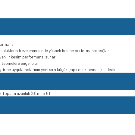
formansı
e olukların frezelenmesinde yüksek kesme performansı sağlar
venilir kesim performansı sunar
ri tepmelere engel olur
tirme uygulamalarının yanı sıra küçük çaplı delik açma için idealdir
8 Toplam uzunluk (G) mm: 51