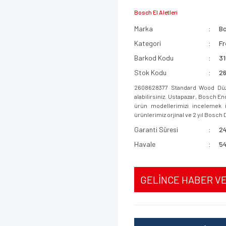
Bosch El Aletleri
Marka
B
Kategori
Fr
Barkod Kodu
3
Stok Kodu
2
2608628377 Standard Wood Düz
alabilirsiniz. Ustapazar, Bosch E
ürün modellerimizi incelemek iç
ürünlerimiz orjinal ve 2 yıl Bosch D
Garanti Süresi
24
Havale
54
GELİNCE HABER V