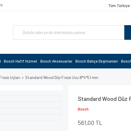
om
Tüm Türkiye 
l
Bosch Hafif Hizmet
Bosch Aksesuarlar
Bosch Bahçe Ekipmanları
Bosch
Freze Uçları
Standard Wood Düz Freze Ucu 8*4*51 mm
Standard Wood Düz 
Bosch
561,00 TL