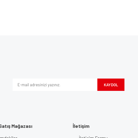
Bu ürüne ilk yorumu siz yapın!
ve diğer konularda yetersiz gördüğünüz noktaları öneri formunu kullanarak tarafım
Yorum Yaz
iyor.
KAYDOL
Satış Mağazası
İletişim