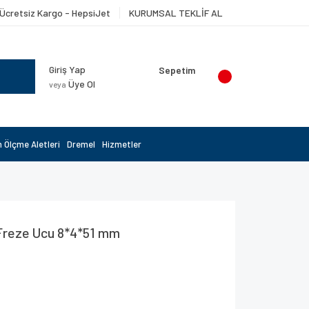
Ücretsiz Kargo - HepsiJet
KURUMSAL TEKLİF AL
Giriş Yap
Sepetim
Üye Ol
veya
 Ölçme Aletleri
Dremel
Hizmetler
Freze Ucu 8*4*51 mm