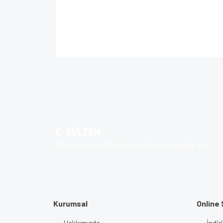
Bu ürünün fiyat bilgisi, resim, ürün açıklamalarında 
Görüş ve önerileriniz için teşekkür ederiz.
Ürün resmi kalitesiz, bozuk veya görüntülenem
Ürün açıklamasında eksik bilgiler bulunuyor.
Ürün bilgilerinde hatalar bulunuyor.
E-BÜLTEN
Ürün fiyatı diğer sitelerden daha pahalı.
Kampanya ve indirimlerden ilk sen haberdar ol!
Bu ürüne benzer farklı alternatifler olmalı.
Kurumsal
Online 