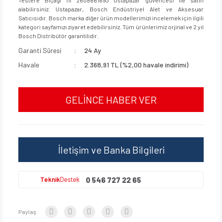
alabilirsiniz. Ustapazar, Bosch Endüstriyel Alet ve Aksesuar
Satıcısıdır. Bosch marka diğer ürün modellerimizi incelemek için ilgili
kategori sayfamızı ziyaret edebilirsiniz. Tüm ürünlerimiz orjinal ve 2 yıl
Bosch Distribütör garantilidir.
Garanti Süresi
24 Ay
Havale
2.368,91 TL (%2,00 havale indirimi)
GELİNCE HABER VER
İletişim ve Banka Bilgileri
0 546 727 22 65
Teknik
Destek
Paylaş: