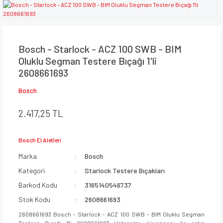
Bosch - Starlock - ACZ 100 SWB - BIM
Oluklu Segman Testere Bıçağı 1'li
2608661693
Bosch
2.417,25 TL
Bosch El Aletleri
Marka
Bosch
Kategori
Starlock Testere Bıçakları
Barkod Kodu
3165140546737
Stok Kodu
2608661693
2608661693 Bosch - Starlock - ACZ 100 SWB - BIM Oluklu Segman
Testere Bıçağı 1'li 2608661693 Ustapazar güvencesi ile satın