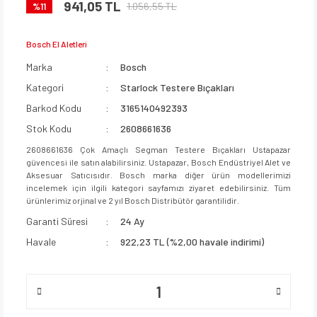
941,05 TL
1.056,55 TL
%11
Bosch El Aletleri
Marka
Bosch
Kategori
Starlock Testere Bıçakları
Barkod Kodu
3165140492393
Stok Kodu
2608661636
2608661636 Çok Amaçlı Segman Testere Bıçakları Ustapazar
güvencesi ile satın alabilirsiniz. Ustapazar, Bosch Endüstriyel Alet ve
Aksesuar Satıcısıdır. Bosch marka diğer ürün modellerimizi
incelemek için ilgili kategori sayfamızı ziyaret edebilirsiniz. Tüm
ürünlerimiz orjinal ve 2 yıl Bosch Distribütör garantilidir.
Garanti Süresi
24 Ay
Havale
922,23 TL (%2,00 havale indirimi)