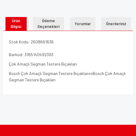
Ürün
Ödeme
Yorumlar
Önerileriniz
Bilgisi
Seçenekleri
Stok Kodu: 2608661636
Barkod: 3165140492393
Çok Amaçlı Segman Testere Bıçakları
Bosch Çok Amaçlı Segman Testere BıçaklarırnBosch Çok Amaçlı
Segman Testere Bıçakları
Bu ürünün fiyat bilgisi, resim, ürün açıklamalarında ve diğer
konularda yetersiz gördüğünüz noktaları öneri formunu
Bu ürüne ilk yorumu siz yapın!
kullanarak tarafımıza iletebilirsiniz.
Görüş ve önerileriniz için teşekkür ederiz.
Yorum Yaz