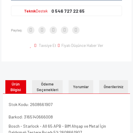
0 546 727 22 65
Teknik
Destek
Paylaş:
Tavsiye Et
Fiyatı Düşünce Haber Ver
Ürün
Ödeme
Yorumlar
Önerileriniz
Bilgisi
Seçenekleri
Stok Kodu: 2608661907
Barkod: 3165140666008
Bosch - Starlock - AII 65 APB - BIM Ahşap ve Metal İçin
Daldırmalı Testere Bıçağı 5'li 2608661907