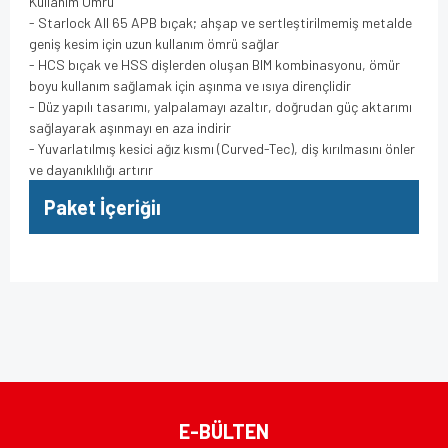
Kullanım Ömrü
- Starlock All 65 APB bıçak; ahşap ve sertleştirilmemiş metalde
geniş kesim için uzun kullanım ömrü sağlar
- HCS bıçak ve HSS dişlerden oluşan BIM kombinasyonu, ömür
boyu kullanım sağlamak için aşınma ve ısıya dirençlidir
- Düz yapılı tasarımı, yalpalamayı azaltır, doğrudan güç aktarımı
sağlayarak aşınmayı en aza indirir
- Yuvarlatılmış kesici ağız kısmı (Curved-Tec), diş kırılmasını önler
ve dayanıklılığı artırır
Paket İçeriğiı
Bu ürünün fiyat bilgisi, resim, ürün açıklamalarında ve diğer
konularda yetersiz gördüğünüz noktaları öneri formunu
Bu ürüne ilk yorumu siz yapın!
kullanarak tarafımıza iletebilirsiniz.
Görüş ve önerileriniz için teşekkür ederiz.
Yorum Yaz
Ürün resmi kalitesiz, bozuk veya görüntülenemiyor.
E-BÜLTEN