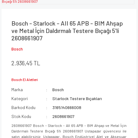
Bosch - Starlock - AII 65 APB - BIM Ahşap
ve Metal İçin Daldırmalı Testere Bıçağı 5'li
2608661907
Bosch
2.936,45 TL
Bosch El Aletleri
Marka
Bosch
Kategori
Starlock Testere Bıçakları
Barkod Kodu
3165140666008
Stok Kodu
2608661907
2608661907 Bosch - Starlock - AII 65 APB - BIM Ahşap ve Metal İçin
Daldırmalı Testere Bıçağı 5'li 2608661907 Ustapazar güvencesi ile
satın alabilirsiniz. Ustapazar, Bosch Endüstriyel Alet ve Aksesuar