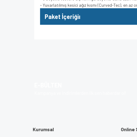
- Yuvarlatılmış kesici ağız kısmı (Curved-Tec), en az or
Paket İçeriğiı
Bu ürünün fiyat bilgisi, resim, ürün açıklamalarında v
Görüş ve önerileriniz için teşekkür ederiz.
Ürün resmi kalitesiz, bozuk veya görüntülenem
Ürün açıklamasında eksik bilgiler bulunuyor.
E-BÜLTEN
Ürün bilgilerinde hatalar bulunuyor.
Kampanya ve indirimlerden ilk sen haberdar ol!
Ürün fiyatı diğer sitelerden daha pahalı.
Bu ürüne benzer farklı alternatifler olmalı.
Kurumsal
Online 