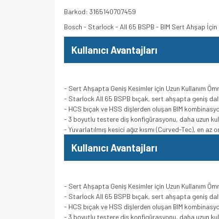
Barkod: 3165140707459
Bosch - Starlock - AII 65 BSPB - BIM Sert Ahşap İçin 
Kullanıcı Avantajları
- Sert Ahşapta Geniş Kesimler için Uzun Kullanım Öm
- Starlock AII 65 BSPB bıçak, sert ahşapta geniş dal
- HCS bıçak ve HSS dişlerden oluşan BIM kombinasyonu
- 3 boyutlu testere diş konfigürasyonu, daha uzun kull
- Yuvarlatılmış kesici ağız kısmı (Curved-Tec), en az or
Kullanıcı Avantajları
- Sert Ahşapta Geniş Kesimler için Uzun Kullanım Öm
- Starlock AII 65 BSPB bıçak, sert ahşapta geniş dal
- HCS bıçak ve HSS dişlerden oluşan BIM kombinasyonu
- 3 boyutlu testere diş konfigürasyonu, daha uzun kull