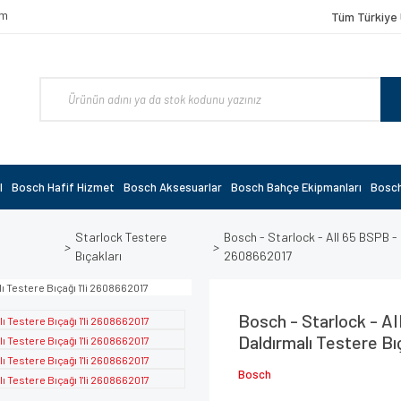
om
Tüm Türkiye 
l
Bosch Hafif Hizmet
Bosch Aksesuarlar
Bosch Bahçe Ekipmanları
Bosch
Starlock Testere
Bosch - Starlock - AII 65 BSPB - B
Bıçakları
2608662017
Bosch - Starlock - AI
Daldırmalı Testere Bı
Bosch