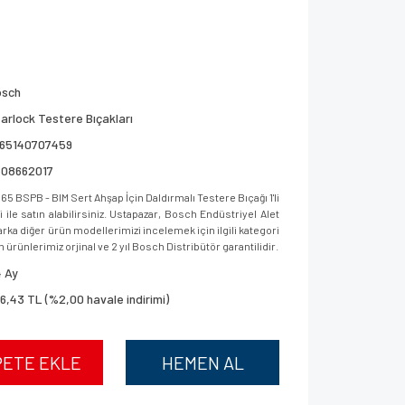
osch
arlock Testere Bıçakları
165140707459
608662017
65 BSPB - BIM Sert Ahşap İçin Daldırmalı Testere Bıçağı 1'li
le satın alabilirsiniz. Ustapazar, Bosch Endüstriyel Alet
ka diğer ürün modellerimizi incelemek için ilgili kategori
 ürünlerimiz orjinal ve 2 yıl Bosch Distribütör garantilidir.
 Ay
6,43 TL (%2,00 havale indirimi)
PETE EKLE
HEMEN AL