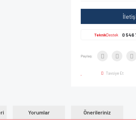
İleti
0 546 
Teknik
Destek
Paylaş:
Tavsiye Et
ri
Yorumlar
Önerileriniz