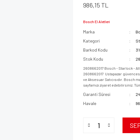
986,15 TL
Bosch El Aletleri
Marka
B
Kategori
St
Barkod Kodu
3
Stok Kodu
2
2608662017 Bosch - Starlock - AII 
2608662017 Ustapazar güvencesi i
ve Aksesuar Satıcısıdır. Bosch mar
sayfamızı ziyaret edebilirsiniz. Tüm
Garanti Süresi
24
Havale
96
SE