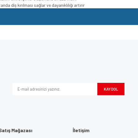
anda diş kırılması sağlar ve dayanıklılığı artırır
e diğer konularda yetersiz gördüğünüz noktaları öneri formunu kullanarak tarafımı
Bu ürüne ilk yorumu siz yapın!
iyor.
Yorum Yaz
KAYDOL
Satış Mağazası
İletişim