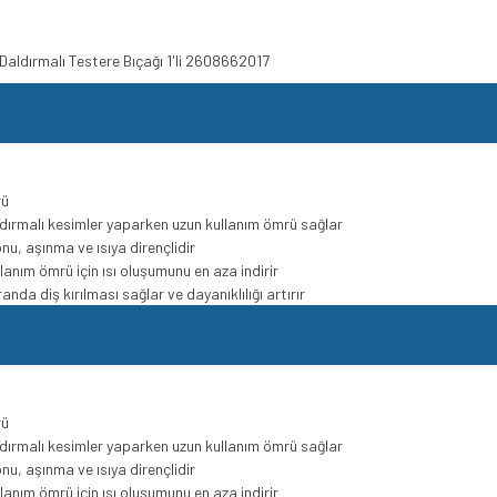
Daldırmalı Testere Bıçağı 1'li 2608662017
rü
dırmalı kesimler yaparken uzun kullanım ömrü sağlar
, aşınma ve ısıya dirençlidir
anım ömrü için ısı oluşumunu en aza indirir
anda diş kırılması sağlar ve dayanıklılığı artırır
rü
dırmalı kesimler yaparken uzun kullanım ömrü sağlar
, aşınma ve ısıya dirençlidir
anım ömrü için ısı oluşumunu en aza indirir