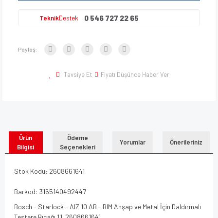
0 546 727 22 65
Teknik
Destek
Paylaş:
Tavsiye Et
Fiyatı Düşünce Haber Ver
Ürün
Ödeme
Yorumlar
Önerileriniz
Bilgisi
Seçenekleri
Stok Kodu: 2608661641
Barkod: 3165140492447
Bosch - Starlock - AIZ 10 AB - BIM Ahşap ve Metal İçin Daldırmalı
Testere Bıçağı 1'li 2608661641