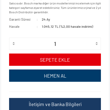
Satıcısıdır. Bosch marka diğer ürün modellerimizi incelemek için ilgili
kategori sayfamızı ziyaret edebilirsiniz. Tüm ürünlerimiz orjinal ve 2 yıl
Bosch Distribütör garantilidir.
Garanti Süresi
24 Ay
Havale
1.045,12 TL (%2,00 havale indirimi)
SEPETE EKLE
HEMEN AL
İletişim ve Banka Bilgileri