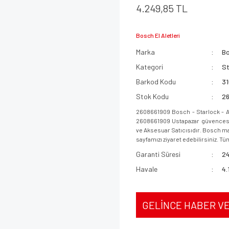
4.249,85 TL
Bosch El Aletleri
Marka
B
Kategori
St
Barkod Kodu
3
Stok Kodu
2
2608661909 Bosch - Starlock - AI
2608661909 Ustapazar güvencesi i
ve Aksesuar Satıcısıdır. Bosch mar
sayfamızı ziyaret edebilirsiniz. Tüm
Garanti Süresi
24
Havale
4.
GELİNCE HABER V