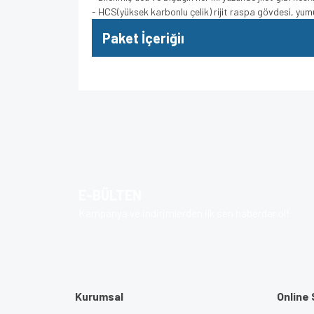
- HCS(yüksek karbonlu çelik) rijit raspa gövdesi, y
Paket İçeriğiı
Bu ürünün fiyat bilgisi, resim, ürün açıklamalarında v
Görüş ve önerileriniz için teşekkür ederiz.
Ürün resmi kalitesiz, bozuk veya görüntülenem
Ürün açıklamasında eksik bilgiler bulunuyor.
E-BÜLTEN
Ürün bilgilerinde hatalar bulunuyor.
Kampanya ve indirimlerden ilk sen haberdar ol!
Ürün fiyatı diğer sitelerden daha pahalı.
Bu ürüne benzer farklı alternatifler olmalı.
Kurumsal
Online 