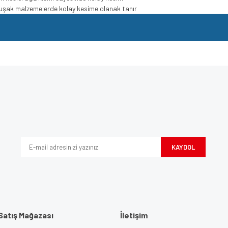
umuşak malzemelerde kolay kesime olanak tanır
e diğer konularda yetersiz gördüğünüz noktaları öneri formunu kullanarak tarafımı
Bu ürüne ilk yorumu siz yapın!
iyor.
Yorum Yaz
KAYDOL
Satış Mağazası
İletişim