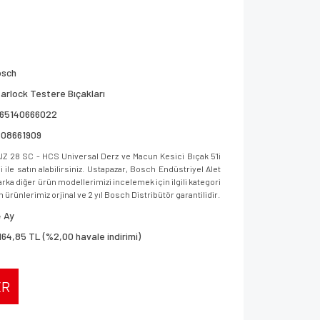
osch
arlock Testere Bıçakları
165140666022
608661909
Z 28 SC - HCS Universal Derz ve Macun Kesici Bıçak 5'li
le satın alabilirsiniz. Ustapazar, Bosch Endüstriyel Alet
ka diğer ürün modellerimizi incelemek için ilgili kategori
 ürünlerimiz orjinal ve 2 yıl Bosch Distribütör garantilidir.
 Ay
164,85 TL (%2,00 havale indirimi)
ER