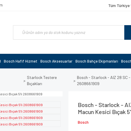
om
Tüm Türkiye 
l
Bosch Hafif Hizmet
Bosch Aksesuarlar
Bosch Bahçe Ekipmanları
Bosch
i
Starlock Testere
Bosch - Starlock - AIZ 28 SC - 
Bıçakları
2608661909
Bosch - Starlock - A
Macun Kesici Bıçak 5
Bosch