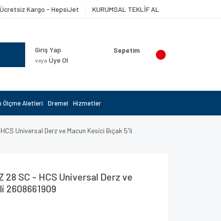
Ücretsiz Kargo - HepsiJet
KURUMSAL TEKLİF AL
Giriş Yap
Sepetim
Üye Ol
veya
 Ölçme Aletleri
Dremel
Hizmetler
HCS Universal Derz ve Macun Kesici Bıçak 5'li
IZ 28 SC - HCS Universal Derz ve
'li 2608661909