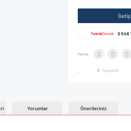
İleti
0 546 
Teknik
Destek
Paylaş:
Tavsiye Et
ri
Yorumlar
Önerileriniz