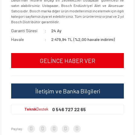
satın alabilirsiniz. Ustapazar, Bosch Endüstriyel Alet ve Aksesuar
Satıcısıdır. Bosch marka diğer ürün modellerimizi incelemek için ilgili
kategori sayfamızı ziyaret edebilirsiniz. Tüm ürünlerimiz orjinal ve 2 yıl
Bosch Distribütör garantilidir.
Garanti Süresi
24 Ay
Havale
2.479,94 TL (%2,00 havale indirimi)
GELİNCE HABER VER
İletişim ve Banka Bilgileri
0 546 727 22 65
Teknik
Destek
Paylaş: