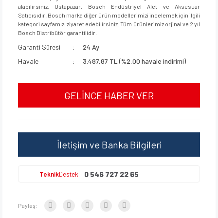
alabilirsiniz. Ustapazar, Bosch Endüstriyel Alet ve Aksesuar
Satıcısıdır. Bosch marka diğer ürün modellerimizi incelemek için ilgili
kategori sayfamızı ziyaret edebilirsiniz. Tüm ürünlerimiz orjinal ve 2 yıl
Bosch Distribütör garantilidir.
Garanti Süresi
24 Ay
Havale
3.487,87 TL (%2,00 havale indirimi)
GELİNCE HABER VER
İletişim ve Banka Bilgileri
0 546 727 22 65
Teknik
Destek
Paylaş: