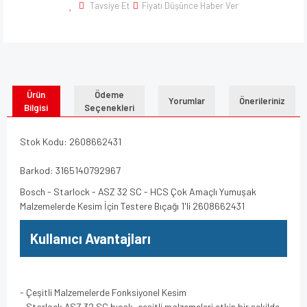
Tavsiye Et
Fiyatı Düşünce Haber Ver
Ürün
Ödeme
Yorumlar
Önerileriniz
Bilgisi
Seçenekleri
Stok Kodu: 2608662431
Barkod: 3165140792967
Bosch - Starlock - ASZ 32 SC - HCS Çok Amaçlı Yumuşak
Malzemelerde Kesim İçin Testere Bıçağı 1'li 2608662431
Kullanıcı Avantajları
- Çeşitli Malzemelerde Fonksiyonel Kesim
- Starlock ASZ 32 SC bıçak, çeşitli malzemeleri etkin bir şekilde