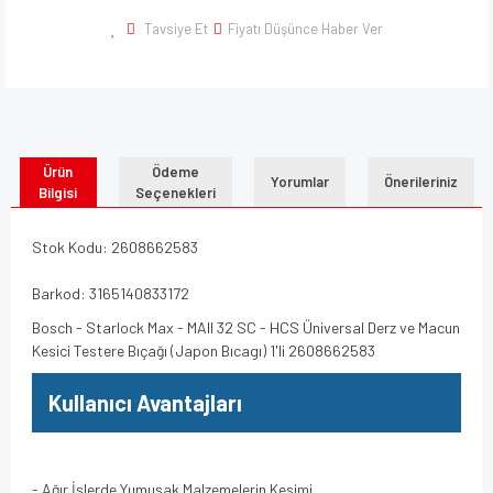
Tavsiye Et
Fiyatı Düşünce Haber Ver
Ürün
Ödeme
Yorumlar
Önerileriniz
Bilgisi
Seçenekleri
Stok Kodu: 2608662583
Barkod: 3165140833172
Bosch - Starlock Max - MAII 32 SC - HCS Üniversal Derz ve Macun
Kesici Testere Bıçağı (Japon Bıcagı) 1'li 2608662583
Kullanıcı Avantajları
- Ağır İşlerde Yumuşak Malzemelerin Kesimi