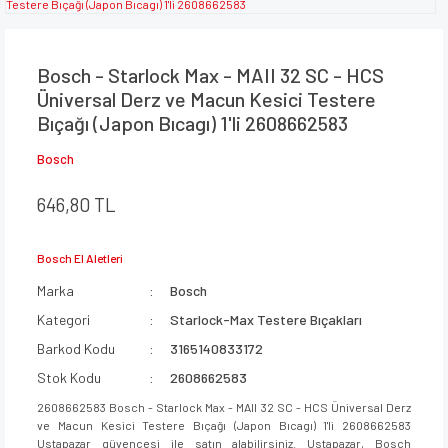
Bosch - Starlock Max - MAII 32 SC - HCS
Üniversal Derz ve Macun Kesici Testere
Bıçağı (Japon Bıcagı) 1'li 2608662583
Bosch
646,80 TL
Bosch El Aletleri
Marka
Bosch
Kategori
Starlock-Max Testere Bıçakları
Barkod Kodu
3165140833172
Stok Kodu
2608662583
2608662583 Bosch - Starlock Max - MAII 32 SC - HCS Üniversal Derz
ve Macun Kesici Testere Bıçağı (Japon Bıcagı) 1'li 2608662583
Ustapazar güvencesi ile satın alabilirsiniz. Ustapazar, Bosch