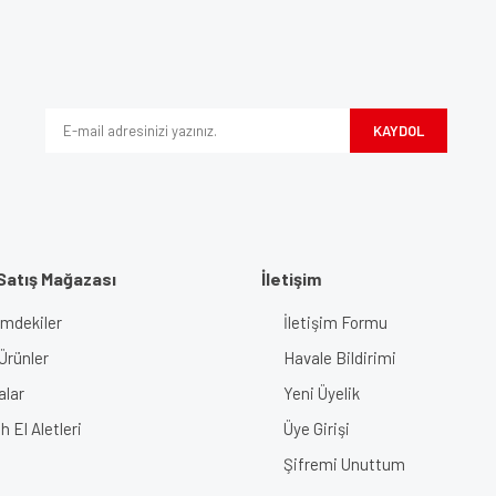
Bu ürüne ilk yorumu siz yapın!
iyor.
Yorum Yaz
KAYDOL
Satış Mağazası
İletişim
imdekiler
İletişim Formu
Gönder
Ürünler
Havale Bildirimi
alar
Yeni Üyelik
 El Aletleri
Üye Girişi
Şifremi Unuttum