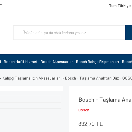
om
Tüm Türkiye 
l
Bosch Hafif Hizmet
Bosch Aksesuarlar
Bosch Bahçe Ekipmanları
Bosch
Kalıpçı Taşlama İçin Aksesuarlar
Bosch - Taşlama Anahtarı Düz - GGS
Bosch - Taşlama Anah
Bosch
392,70 TL