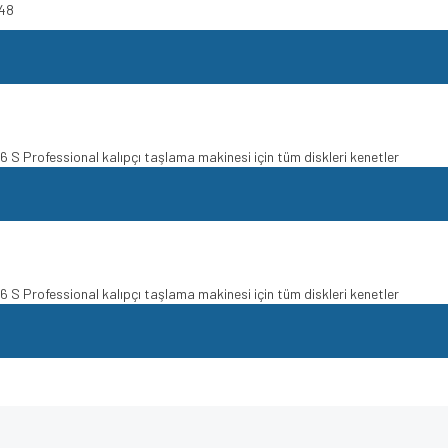
048
6 S Professional kalıpçı taşlama makinesi için tüm diskleri kenetler
6 S Professional kalıpçı taşlama makinesi için tüm diskleri kenetler
e diğer konularda yetersiz gördüğünüz noktaları öneri formunu kullanarak tarafımı