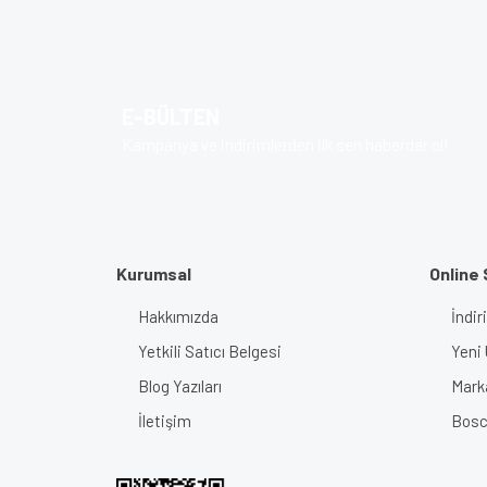
Görüş ve önerileriniz için teşekkür ederiz.
Ürün resmi kalitesiz, bozuk veya görüntülenem
Ürün açıklamasında eksik bilgiler bulunuyor.
E-BÜLTEN
Ürün bilgilerinde hatalar bulunuyor.
Kampanya ve indirimlerden ilk sen haberdar ol!
Ürün fiyatı diğer sitelerden daha pahalı.
Bu ürüne benzer farklı alternatifler olmalı.
Kurumsal
Online 
Hakkımızda
İndir
Yetkili Satıcı Belgesi
Yeni 
Blog Yazıları
Mark
İletişim
Bosch