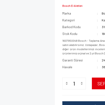
Bosch El Aletleri
Marka
B
Kategori
Ka
Barkod Kodu
3
Stok Kodu
1
1607950048 Bosch - Taşlama Anah
satın alabilirsiniz. Ustapazar, B
diğer ürün modellerimizi incelemek
ürünlerimiz orjinal ve 2 yıl Bosch D
Garanti Süresi
24
Havale
38
SE