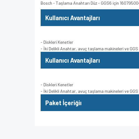
Bosch - Taşlama Anahtarı Düz - GGS6 için 1607950
Kullanıcı Avantajları
- Diskleri Kenetler
- İki Delikli Anahtar, avuç taşlama makineleri ve GGS 
Kullanıcı Avantajları
- Diskleri Kenetler
- İki Delikli Anahtar, avuç taşlama makineleri ve GGS 
Paket İçeriğiı
Bu ürünün fiyat bilgisi, resim, ürün açıklamalarında v