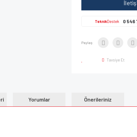
İleti
0 546 
Teknik
Destek
Paylaş:
Tavsiye Et
ri
Yorumlar
Önerileriniz