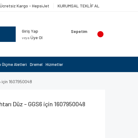
Ücretsiz Kargo - HepsiJet
KURUMSAL TEKLİF AL
Giriş Yap
Sepetim
Üye Ol
veya
 Ölçme Aletleri
Dremel
Hizmetler
6 için 1607950048
tarı Düz - GGS6 için 1607950048