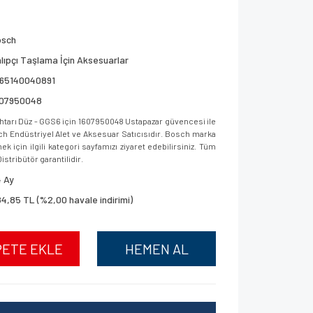
osch
lıpçı Taşlama İçin Aksesuarlar
165140040891
607950048
tarı Düz - GGS6 için 1607950048 Ustapazar güvencesi ile
osch Endüstriyel Alet ve Aksesuar Satıcısıdır. Bosch marka
 için ilgili kategori sayfamızı ziyaret edebilirsiniz. Tüm
istribütör garantilidir.
 Ay
4,85 TL (%2,00 havale indirimi)
PETE EKLE
HEMEN AL