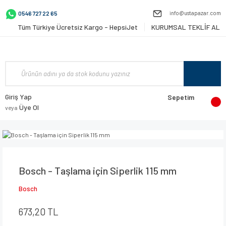
info@ustapazar.com
0546 727 22 65
Tüm Türkiye Ücretsiz Kargo - HepsiJet
KURUMSAL TEKLİF AL
Giriş Yap
Sepetim
Üye Ol
veya
Bosch - Taşlama için Siperlik 115 mm
Bosch
673,20 TL