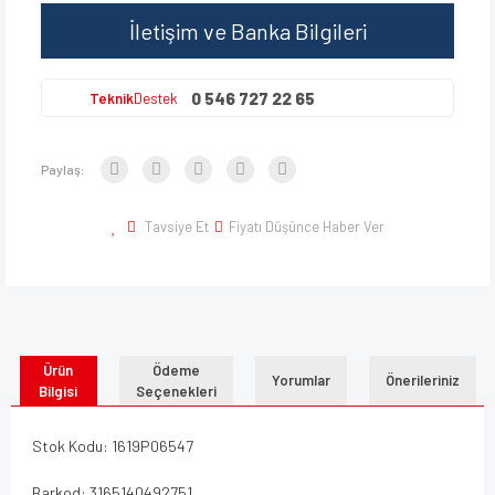
İletişim ve Banka Bilgileri
0 546 727 22 65
Teknik
Destek
Paylaş:
Tavsiye Et
Fiyatı Düşünce Haber Ver
Ürün
Ödeme
Yorumlar
Önerileriniz
Bilgisi
Seçenekleri
Stok Kodu: 1619P06547
Barkod: 3165140492751