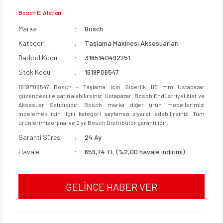
Bosch El Aletleri
Marka
Bosch
Kategori
Taşlama Makinesi Aksesuarları
Barkod Kodu
3165140492751
Stok Kodu
1619P06547
1619P06547 Bosch - Taşlama için Siperlik 115 mm Ustapazar
güvencesi ile satın alabilirsiniz. Ustapazar, Bosch Endüstriyel Alet ve
Aksesuar Satıcısıdır. Bosch marka diğer ürün modellerimizi
incelemek için ilgili kategori sayfamızı ziyaret edebilirsiniz. Tüm
ürünlerimiz orjinal ve 2 yıl Bosch Distribütör garantilidir.
Garanti Süresi
24 Ay
Havale
659,74 TL (%2,00 havale indirimi)
GELİNCE HABER VER