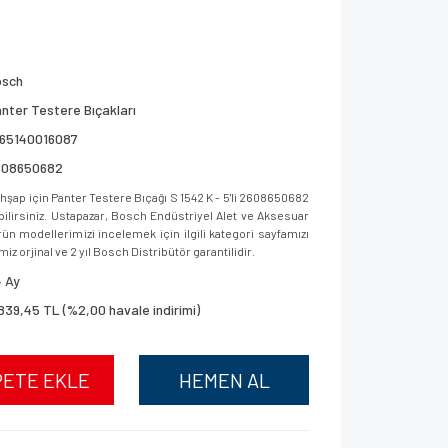
osch
nter Testere Bıçakları
165140016087
608650682
şap için Panter Testere Bıçağı S 1542 K - 5'li 2608650682
bilirsiniz. Ustapazar, Bosch Endüstriyel Alet ve Aksesuar
ün modellerimizi incelemek için ilgili kategori sayfamızı
iz orjinal ve 2 yıl Bosch Distribütör garantilidir.
 Ay
839,45 TL (%2,00 havale indirimi)
PETE EKLE
HEMEN AL