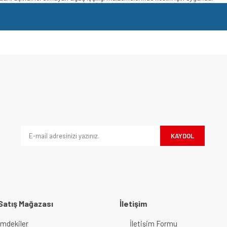
e diğer konularda yetersiz gördüğünüz noktaları öneri formunu kullanarak tarafımı
Bu ürüne ilk yorumu siz yapın!
iyor.
Yorum Yaz
KAYDOL
Satış Mağazası
İletişim
imdekiler
İletişim Formu