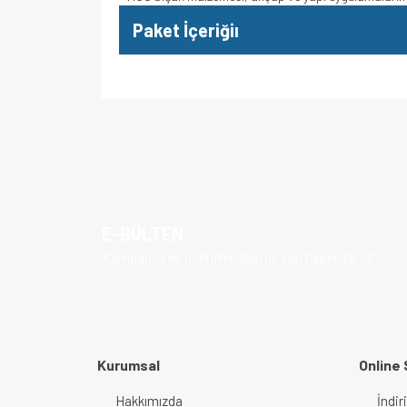
Paket İçeriğiı
Bu ürünün fiyat bilgisi, resim, ürün açıklamalarında v
Görüş ve önerileriniz için teşekkür ederiz.
Ürün resmi kalitesiz, bozuk veya görüntülenem
Ürün açıklamasında eksik bilgiler bulunuyor.
E-BÜLTEN
Ürün bilgilerinde hatalar bulunuyor.
Kampanya ve indirimlerden ilk sen haberdar ol!
Ürün fiyatı diğer sitelerden daha pahalı.
Bu ürüne benzer farklı alternatifler olmalı.
Kurumsal
Online 
Hakkımızda
İndir