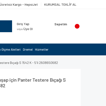
Ücretsiz Kargo - HepsiJet
KURUMSAL TEKLİF AL
Giriş Yap
Sepetim
Üye Ol
veya
 Ölçme Aletleri
Dremel
Hizmetler
Testere Bıçağı S 1542 K - 5'li 2608650682
hşap için Panter Testere Bıçağı S
682