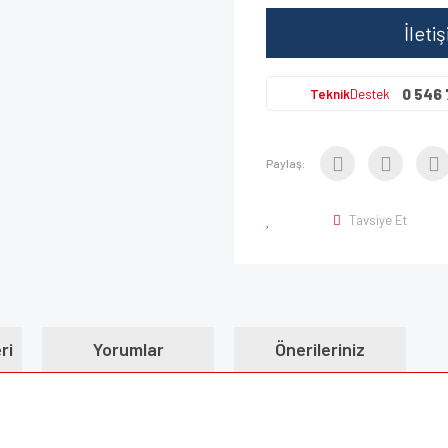
İleti
0 546 
Teknik
Destek
Paylaş:
Tavsiye Et
ri
Yorumlar
Önerileriniz