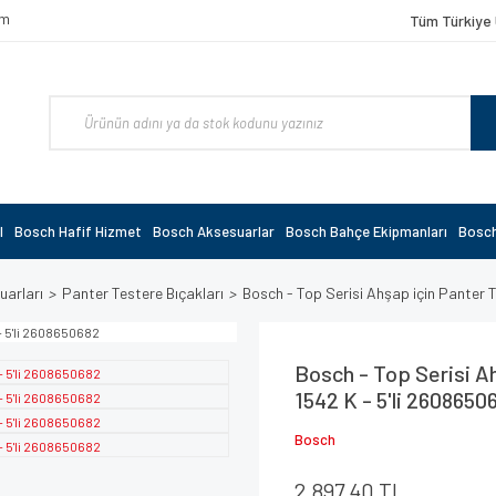
om
Tüm Türkiye 
l
Bosch Hafif Hizmet
Bosch Aksesuarlar
Bosch Bahçe Ekipmanları
Bosch
uarları
Panter Testere Bıçakları
Bosch - Top Serisi Ahşap için Panter 
Bosch - Top Serisi A
1542 K - 5'li 2608650
Bosch
2.897,40 TL