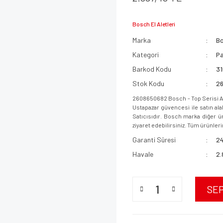
Bosch El Aletleri
Marka
B
Kategori
Pa
Barkod Kodu
3
Stok Kodu
2
2608650682 Bosch - Top Serisi Ah
Ustapazar güvencesi ile satın ala
Satıcısıdır. Bosch marka diğer ür
ziyaret edebilirsiniz. Tüm ürünlerim
Garanti Süresi
24
Havale
2.
SE