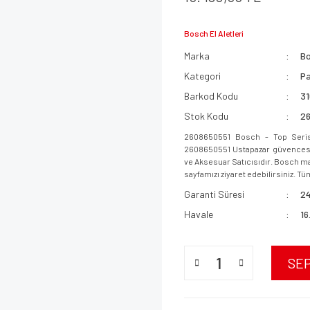
Bosch El Aletleri
Marka
B
Kategori
Pa
Barkod Kodu
3
Stok Kodu
2
2608650551 Bosch - Top Serisi
2608650551 Ustapazar güvencesi i
ve Aksesuar Satıcısıdır. Bosch mar
sayfamızı ziyaret edebilirsiniz. Tüm
Garanti Süresi
24
Havale
16
SE