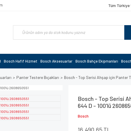
om
Tüm Türkiye 
l
Bosch Hafif Hizmet
Bosch Aksesuarlar
Bosch Bahçe Ekipmanları
Bosch
uarları
Panter Testere Bıçakları
Bosch - Top Serisi Ahşap için Panter 
Bosch - Top Serisi A
644 D - 100'lü 26086
Bosch
16.490,65 TL