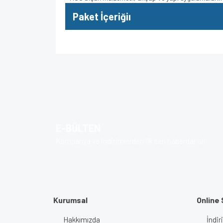
Paket İçeriğiı
Bu ürünün fiyat bilgisi, resim, ürün açıklamalarında v
Görüş ve önerileriniz için teşekkür ederiz.
Ürün resmi kalitesiz, bozuk veya görüntülenem
Ürün açıklamasında eksik bilgiler bulunuyor.
E-BÜLTEN
Ürün bilgilerinde hatalar bulunuyor.
Kampanya ve indirimlerden ilk sen haberdar ol!
Ürün fiyatı diğer sitelerden daha pahalı.
Bu ürüne benzer farklı alternatifler olmalı.
Kurumsal
Online 
Hakkımızda
İndir