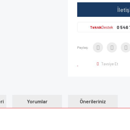
İleti
0 546 
Teknik
Destek
Paylaş:
Tavsiye Et
ri
Yorumlar
Önerileriniz