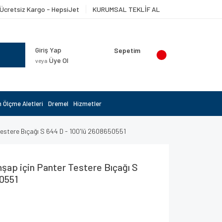
Ücretsiz Kargo - HepsiJet
KURUMSAL TEKLİF AL
Giriş Yap
Sepetim
Üye Ol
veya
 Ölçme Aletleri
Dremel
Hizmetler
Testere Bıçağı S 644 D - 100'lü 2608650551
hşap için Panter Testere Bıçağı S
50551