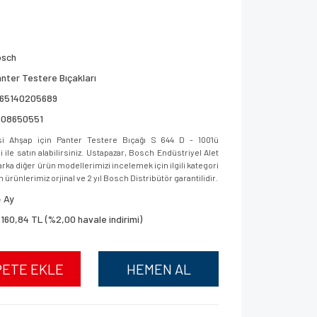
osch
nter Testere Bıçakları
165140205689
608650551
 Ahşap için Panter Testere Bıçağı S 644 D - 100'lü
le satın alabilirsiniz. Ustapazar, Bosch Endüstriyel Alet
ka diğer ürün modellerimizi incelemek için ilgili kategori
 ürünlerimiz orjinal ve 2 yıl Bosch Distribütör garantilidir.
 Ay
.160,84 TL (%2,00 havale indirimi)
PETE EKLE
HEMEN AL