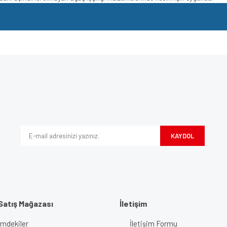
e diğer konularda yetersiz gördüğünüz noktaları öneri formunu kullanarak tarafımı
Bu ürüne ilk yorumu siz yapın!
iyor.
Yorum Yaz
KAYDOL
Satış Mağazası
İletişim
imdekiler
İletişim Formu