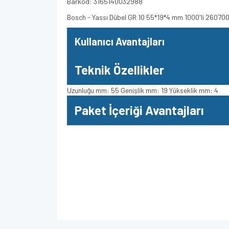
Barkod: 3165140032988
Bosch - Yassı Dübel GR 10 55*19*4 mm 1000'li 26070
Kullanıcı Avantajları
Teknik Özellikler
Uzunluğu mm: 55 Genişlik mm: 19 Yükseklik mm: 4
Paket İçeriği Avantajları
Bu ürünün fiyat bilgisi, resim, ürün açıklamalarında 