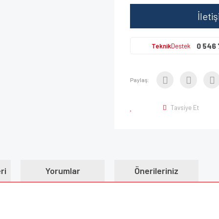
İleti
0 546 
Teknik
Destek
Paylaş:
Tavsiye Et
ri
Yorumlar
Önerileriniz