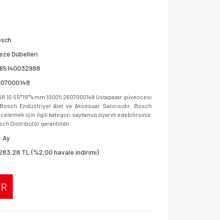
osch
eze Dübelleri
165140032988
607000148
GR 10 55*19*4 mm 1000'li 2607000148 Ustapazar güvencesi
ar, Bosch Endüstriyel Alet ve Aksesuar Satıcısıdır. Bosch
elemek için ilgili kategori sayfamızı ziyaret edebilirsiniz.
sch Distribütör garantilidir.
 Ay
283,28 TL (%2,00 havale indirimi)
ER