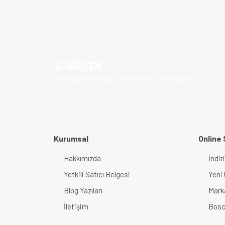
Görüş ve önerileriniz için teşekkür ederiz.
Ürün resmi kalitesiz, bozuk veya görüntülenem
Ürün açıklamasında eksik bilgiler bulunuyor.
Ürün bilgilerinde hatalar bulunuyor.
E-BÜLTEN
Ürün fiyatı diğer sitelerden daha pahalı.
Kampanya ve indirimlerden ilk sen haberdar ol!
Bu ürüne benzer farklı alternatifler olmalı.
Kurumsal
Online 
Hakkımızda
İndir
Yetkili Satıcı Belgesi
Yeni 
Blog Yazıları
Mark
İletişim
Bosch