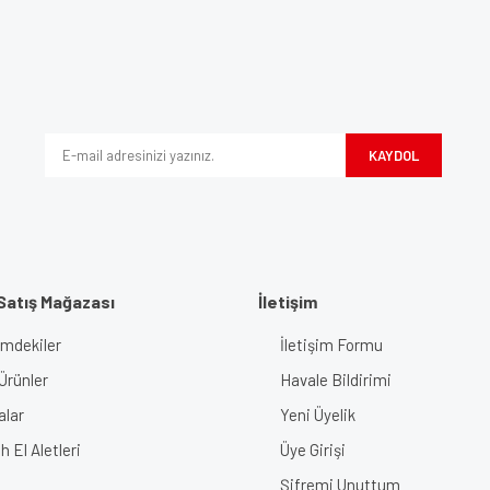
Yorum Yaz
iyor.
KAYDOL
Satış Mağazası
İletişim
imdekiler
İletişim Formu
Gönder
Ürünler
Havale Bildirimi
alar
Yeni Üyelik
 El Aletleri
Üye Girişi
Şifremi Unuttum