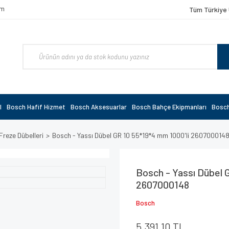
om
Tüm Türkiye 
l
Bosch Hafif Hizmet
Bosch Aksesuarlar
Bosch Bahçe Ekipmanları
Bosch
Freze Dübelleri
Bosch - Yassı Dübel GR 10 55*19*4 mm 1000'li 260700014
Bosch - Yassı Dübel 
2607000148
Bosch
5.391,10 TL