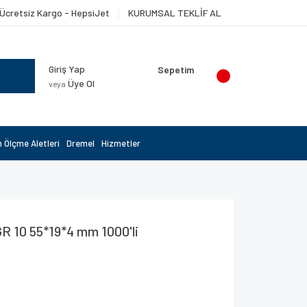
Ücretsiz Kargo - HepsiJet
KURUMSAL TEKLİF AL
Giriş Yap
Sepetim
Üye Ol
veya
 Ölçme Aletleri
Dremel
Hizmetler
8
GR 10 55*19*4 mm 1000'li