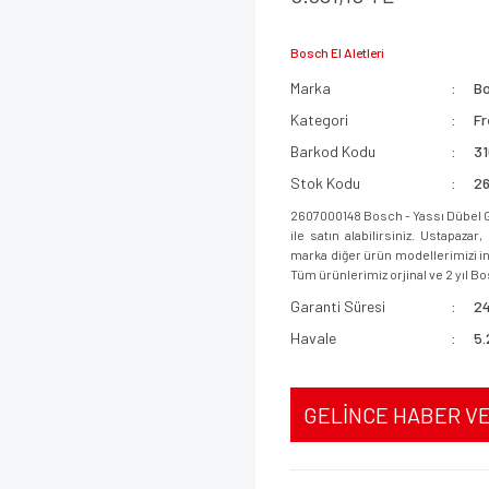
Bosch El Aletleri
Marka
B
Kategori
Fr
Barkod Kodu
3
Stok Kodu
2
2607000148 Bosch - Yassı Dübel 
ile satın alabilirsiniz. Ustapaz
marka diğer ürün modellerimizi inc
Tüm ürünlerimiz orjinal ve 2 yıl Bo
Garanti Süresi
24
Havale
5.
GELİNCE HABER V