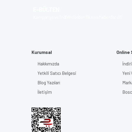
Ürün açıklamasında eksik bilgiler bulunuyor.
E-BÜLTEN
Ürün bilgilerinde hatalar bulunuyor.
Kampanya ve indirimlerden ilk sen haberdar ol!
Ürün fiyatı diğer sitelerden daha pahalı.
Bu ürüne benzer farklı alternatifler olmalı.
Kurumsal
Online 
Hakkımızda
İndir
Yetkili Satıcı Belgesi
Yeni 
Blog Yazıları
Mark
İletişim
Bosch