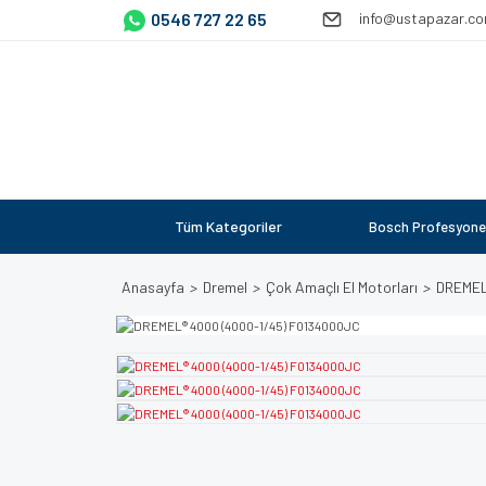
0546 727 22 65
info@ustapazar.c
Tüm Kategoriler
Bosch Profesyone
Anasayfa
Dremel
Çok Amaçlı El Motorları
DREMEL