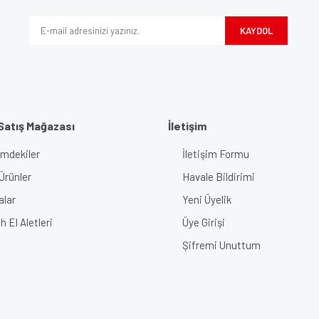
Yorum Yaz
KAYDOL
Satış Mağazası
İletişim
imdekiler
İletişim Formu
Gönder
Ürünler
Havale Bildirimi
alar
Yeni Üyelik
 El Aletleri
Üye Girişi
Şifremi Unuttum