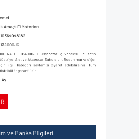
remel
k Amaçlı El Motorları
710364048182
0134000JC
0-1/45) F0134000JC Ustapazar güvencesi ile satın
ndüstriyel Alet ve Aksesuar Satıcısıdır. Bosch marka diğer
in ilgili kategori sayfamızı ziyaret edebilirsiniz. Tüm
istribütör garantilidir.
 Ay
ER
şim ve Banka Bilgileri