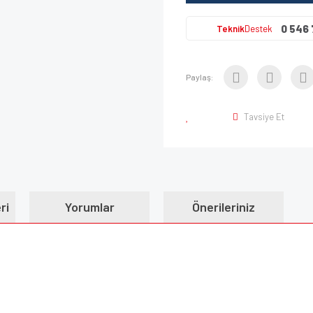
0 546 
Teknik
Destek
Paylaş:
Tavsiye Et
ri
Yorumlar
Önerileriniz