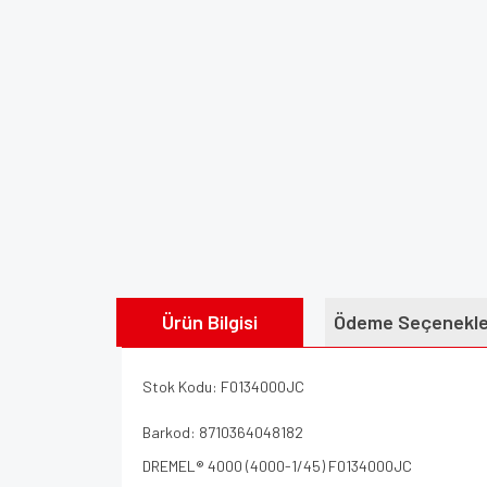
Ürün Bilgisi
Ödeme Seçenekle
Stok Kodu: F0134000JC
Barkod: 8710364048182
DREMEL® 4000 (4000-1/45) F0134000JC