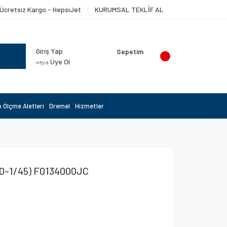
Ücretsiz Kargo - HepsiJet
KURUMSAL TEKLİF AL
Giriş Yap
Sepetim
Üye Ol
veya
 Ölçme Aletleri
Dremel
Hizmetler
0-1/45) F0134000JC