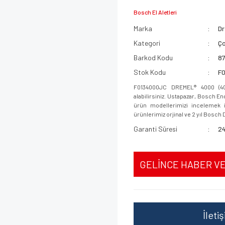
Bosch El Aletleri
Marka
D
Kategori
Ço
Barkod Kodu
8
Stok Kodu
F
F0134000JC DREMEL® 4000 (400
alabilirsiniz. Ustapazar, Bosch E
ürün modellerimizi incelemek iç
ürünlerimiz orjinal ve 2 yıl Bosch D
Garanti Süresi
24
GELİNCE HABER V
İleti