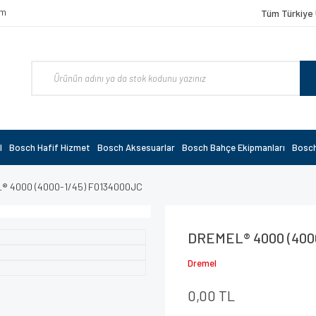
om
Tüm Türkiye 
l
Bosch Hafif Hizmet
Bosch Aksesuarlar
Bosch Bahçe Ekipmanları
Bosch
® 4000 (4000-1/45) F0134000JC
DREMEL® 4000 (400
Dremel
0,00 TL