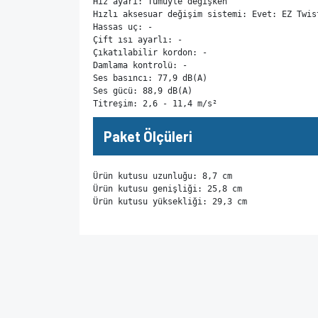
Hız ayarı: Tümüyle değişken 

Hızlı aksesuar değişim sistemi: Evet: EZ Twist
Hassas uç: - 

Çift ısı ayarlı: - 

Çıkatılabilir kordon: - 

Damlama kontrolü: - 

Ses basıncı: 77,9 dB(A)

Ses gücü: 88,9 dB(A)

Titreşim: 2,6 - 11,4 m/s²
Paket Ölçüleri
Ürün kutusu uzunluğu: 8,7 cm

Ürün kutusu genişliği: 25,8 cm

Ürün kutusu yüksekliği: 29,3 cm
Bu ürünün fiyat bilgisi, resim, ürün açıklamalarında v
Görüş ve önerileriniz için teşekkür ederiz.
Ürün resmi kalitesiz, bozuk veya görüntülenem