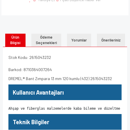
Ürün
Ödeme
Yorumlar
Önerileriniz
Bilgisi
Seçenekleri
Stok Kodu: 2615043232
Barkod: 8710364007264
DREMEL® Bant Zımpara 13 mm 120 kumlu (432) 2615043232
Kullanıcı Avantajları
Ahşap ve fiberglas malzemelerde kaba bileme ve düzeltme çal
Teknik Bilgiler