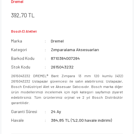
Dremel
392,70 TL
Bosch El Aletleri
Marka
Dremel
Kategori
Zımparalama Aksesuarları
Barkod Kodu
8710364007264
Stok Kodu
2615043232
2615043232 DREMEL® Bant Zımpara 13 mm 120 kumlu (432)
2615043232 Ustapazar güvencesi ile satın alabilirsiniz. Ustapazar,
Bosch Endüstriyel Alet ve Aksesuar Satıcısıdır. Bosch marka diğer
ürün modellerimizi incelemek için ilgili kategori sayfamızı ziyaret
edebilirsiniz. Tüm ürünlerimiz orjinal ve 2 yıl Bosch Distribütör
garantilidir.
Garanti Süresi
24 Ay
Havale
384,85 TL (%2,00 havale indirimi)