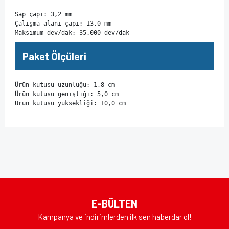
Sap çapı: 3,2 mm

Çalışma alanı çapı: 13,0 mm

Maksimum dev/dak: 35.000 dev/dak
Paket Ölçüleri
Ürün kutusu uzunluğu: 1,8 cm

Ürün kutusu genişliği: 5,0 cm

Ürün kutusu yüksekliği: 10,0 cm
Bu ürünün fiyat bilgisi, resim, ürün açıklamalarında ve diğer
konularda yetersiz gördüğünüz noktaları öneri formunu
Bu ürüne ilk yorumu siz yapın!
kullanarak tarafımıza iletebilirsiniz.
Görüş ve önerileriniz için teşekkür ederiz.
Yorum Yaz
Ürün resmi kalitesiz, bozuk veya görüntülenemiyor.
E-BÜLTEN
Ürün açıklamasında eksik bilgiler bulunuyor.
Kampanya ve indirimlerden ilk sen haberdar ol!