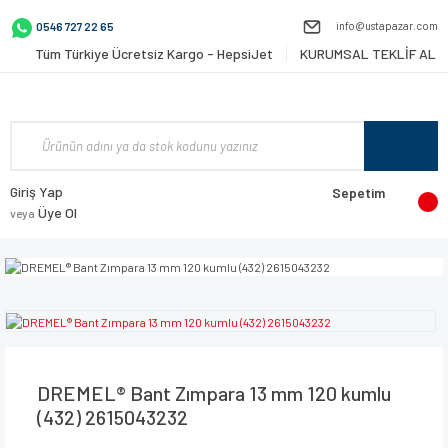
info@ustapazar.com
0546 727 22 65
Tüm Türkiye Ücretsiz Kargo - HepsiJet
KURUMSAL TEKLİF AL
Giriş Yap
Sepetim
Üye Ol
veya
DREMEL® Bant Zımpara 13 mm 120 kumlu
(432) 2615043232