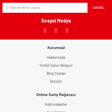
Ürün bilgilerinde hatalar bulunuyor.
KAYDOL
Ürün fiyatı diğer sitelerden daha pahalı.
Bu ürüne benzer farklı alternatifler olmalı.
Sosyal Medya
Kurumsal
Gönder
Hakkımızda
Yetkili Satıcı Belgesi
Blog Yazıları
İletişim
Online Satış Mağazası
İndirimdekiler