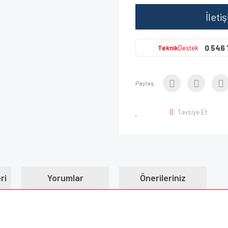
İleti
0 546 
Teknik
Destek
Paylaş:
Tavsiye Et
ri
Yorumlar
Önerileriniz