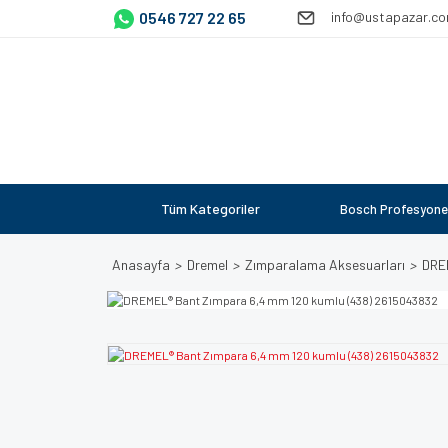
0546 727 22 65
info@ustapazar.c
Tüm Kategoriler
Bosch Profesyone
Anasayfa
Dremel
Zımparalama Aksesuarları
DRE