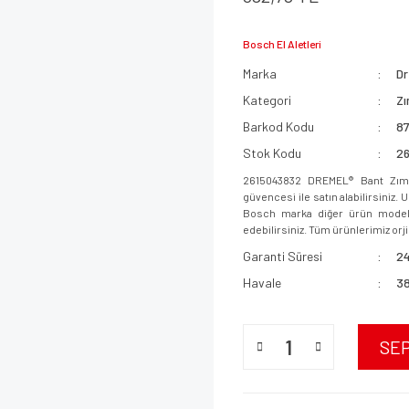
Bosch El Aletleri
Marka
D
Kategori
Zı
Barkod Kodu
8
Stok Kodu
2
2615043832 DREMEL® Bant Zım
güvencesi ile satın alabilirsiniz.
Bosch marka diğer ürün modeller
edebilirsiniz. Tüm ürünlerimiz orjin
Garanti Süresi
24
Havale
38
SE