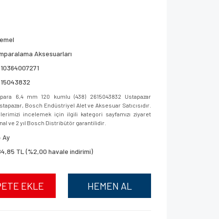
remel
mparalama Aksesuarları
710364007271
615043832
para 6,4 mm 120 kumlu (438) 2615043832 Ustapazar
 Ustapazar, Bosch Endüstriyel Alet ve Aksesuar Satıcısıdır.
imizi incelemek için ilgili kategori sayfamızı ziyaret
al ve 2 yıl Bosch Distribütör garantilidir.
 Ay
4,85 TL (%2,00 havale indirimi)
PETE EKLE
HEMEN AL