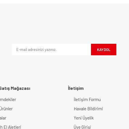
e diğer konularda yetersiz gördüğünüz noktaları öneri formunu kullanarak tarafımı
Bu ürüne ilk yorumu siz yapın!
iyor.
Yorum Yaz
KAYDOL
Satış Mağazası
İletişim
imdekiler
İletişim Formu
Gönder
Ürünler
Havale Bildirimi
alar
Yeni Üyelik
 El Aletleri
Üye Girişi