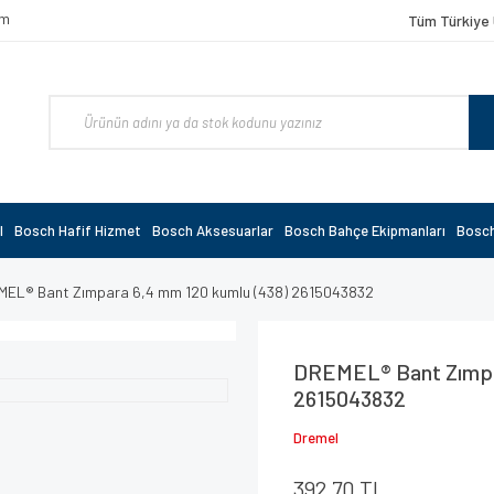
om
Tüm Türkiye 
l
Bosch Hafif Hizmet
Bosch Aksesuarlar
Bosch Bahçe Ekipmanları
Bosch
MEL® Bant Zımpara 6,4 mm 120 kumlu (438) 2615043832
DREMEL® Bant Zımpar
2615043832
Dremel
392,70 TL