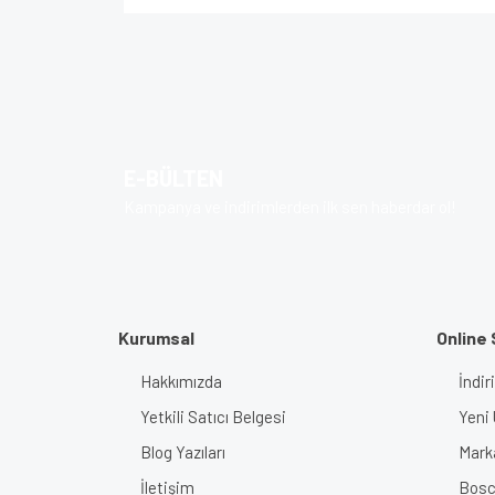
Bu ürünün fiyat bilgisi, resim, ürün açıklamalarında v
Görüş ve önerileriniz için teşekkür ederiz.
Ürün resmi kalitesiz, bozuk veya görüntülenem
Ürün açıklamasında eksik bilgiler bulunuyor.
E-BÜLTEN
Ürün bilgilerinde hatalar bulunuyor.
Kampanya ve indirimlerden ilk sen haberdar ol!
Ürün fiyatı diğer sitelerden daha pahalı.
Bu ürüne benzer farklı alternatifler olmalı.
Kurumsal
Online 
Hakkımızda
İndir
Yetkili Satıcı Belgesi
Yeni 
Blog Yazıları
Mark
İletişim
Bosch