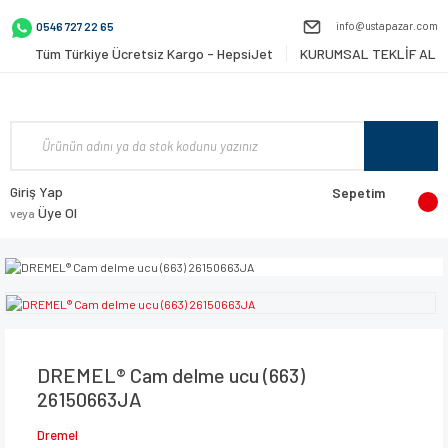
info@ustapazar.com
0546 727 22 65
Tüm Türkiye Ücretsiz Kargo - HepsiJet
KURUMSAL TEKLİF AL
Giriş Yap
Sepetim
Üye Ol
veya
DREMEL® Cam delme ucu (663)
26150663JA
Dremel