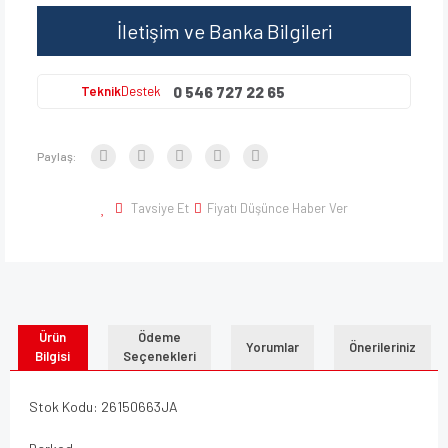
İletişim ve Banka Bilgileri
0 546 727 22 65
Teknik
Destek
Paylaş:
Tavsiye Et
Fiyatı Düşünce Haber Ver
Ürün
Ödeme
Yorumlar
Önerileriniz
Bilgisi
Seçenekleri
Stok Kodu: 26150663JA