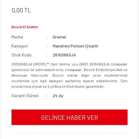
0,00 TL
Bosch El Aletleri
Marka
Dremel
Kategori
Mandren/Penset/Çeşitli
Stok Kodu
26150663JA
26150663JA DREMEL® Cam delme ucu (663) 26150663JA Ustapazar
güvencesi ile satın alabilirsiniz. Ustapazar, Bosch Endüstriyel Alet ve
Aksesuar Satıcısıdır. Bosch marka diğer ürün modellerimizi
incelemek için ilgili kategori sayfamızı ziyaret edebilirsiniz. Tüm
ürünlerimiz orjinal ve 2 yıl Bosch Distribütör garantilidir.
Garanti Süresi
24 Ay
GELİNCE HABER VER