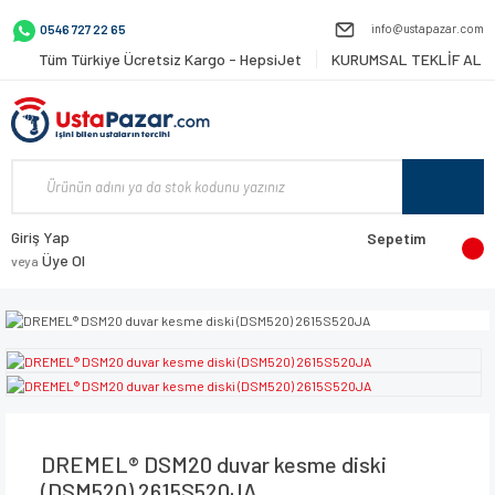
info@ustapazar.com
0546 727 22 65
Tüm Türkiye Ücretsiz Kargo - HepsiJet
KURUMSAL TEKLİF AL
Giriş Yap
Sepetim
Üye Ol
veya
DREMEL® DSM20 duvar kesme diski
(DSM520) 2615S520JA