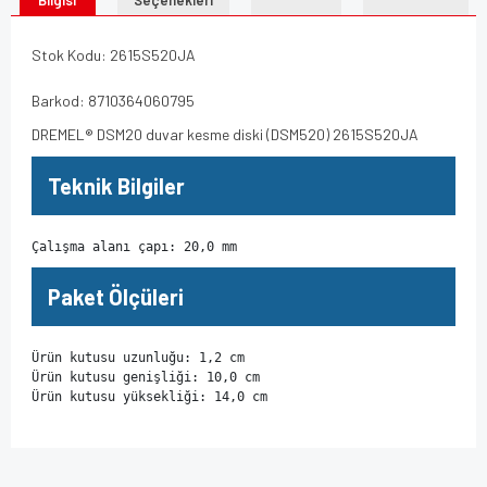
Bilgisi
Seçenekleri
Stok Kodu: 2615S520JA
Barkod: 8710364060795
DREMEL® DSM20 duvar kesme diski (DSM520) 2615S520JA
Teknik Bilgiler
Çalışma alanı çapı: 20,0 mm
Paket Ölçüleri
Ürün kutusu uzunluğu: 1,2 cm

Ürün kutusu genişliği: 10,0 cm

Ürün kutusu yüksekliği: 14,0 cm
Bu ürünün fiyat bilgisi, resim, ürün açıklamalarında ve diğer