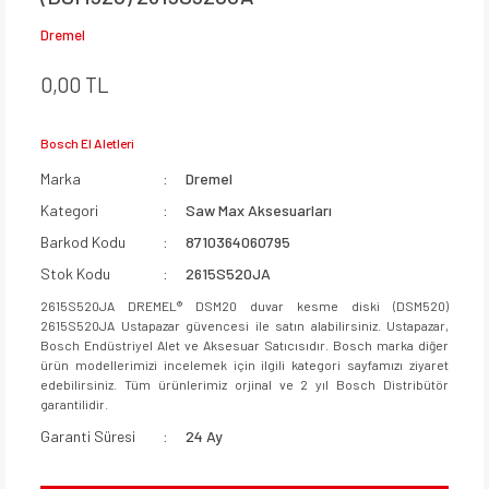
Dremel
0,00 TL
Bosch El Aletleri
Marka
Dremel
Kategori
Saw Max Aksesuarları
Barkod Kodu
8710364060795
Stok Kodu
2615S520JA
2615S520JA DREMEL® DSM20 duvar kesme diski (DSM520)
2615S520JA Ustapazar güvencesi ile satın alabilirsiniz. Ustapazar,
Bosch Endüstriyel Alet ve Aksesuar Satıcısıdır. Bosch marka diğer
ürün modellerimizi incelemek için ilgili kategori sayfamızı ziyaret
edebilirsiniz. Tüm ürünlerimiz orjinal ve 2 yıl Bosch Distribütör
garantilidir.
Garanti Süresi
24 Ay