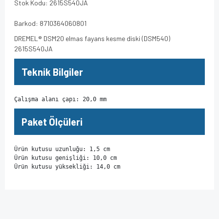
Stok Kodu: 2615S540JA
Barkod: 8710364060801
DREMEL® DSM20 elmas fayans kesme diski (DSM540)
2615S540JA
Teknik Bilgiler
Çalışma alanı çapı: 20,0 mm
Paket Ölçüleri
Ürün kutusu uzunluğu: 1,5 cm

Ürün kutusu genişliği: 10,0 cm

Ürün kutusu yüksekliği: 14,0 cm
Bu ürünün fiyat bilgisi, resim, ürün açıklamalarında ve diğer
konularda yetersiz gördüğünüz noktaları öneri formunu