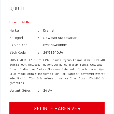
0,00 TL
Bosch El Aletleri
Marka
Dremel
Kategori
Saw Max Aksesuarları
Barkod Kodu
8710364060801
Stok Kodu
2615S540JA
2615S540JA DREMEL® DSM20 elmas fayans kesme diski (DSM540)
2615S540JA Ustapazar güvencesi ile satın alabilirsiniz. Ustapazar,
Bosch Endüstriyel Alet ve Aksesuar Satıcısıdır. Bosch marka diğer
ürün modellerimizi incelemek için ilgili kategori sayfamızı ziyaret
edebilirsiniz. Tüm ürünlerimiz orjinal ve 2 yıl Bosch Distribütör
garantilidir.
Garanti Süresi
24 Ay
GELİNCE HABER VER