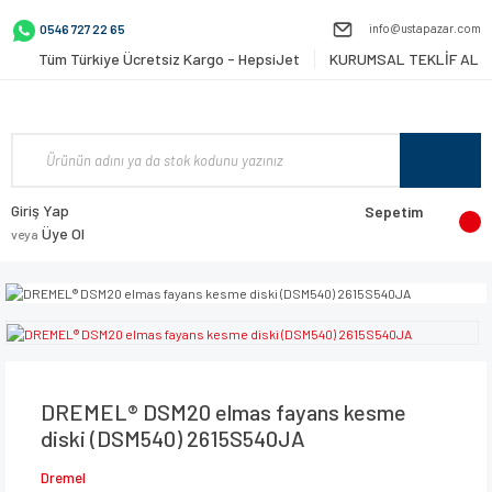
info@ustapazar.com
0546 727 22 65
Tüm Türkiye Ücretsiz Kargo - HepsiJet
KURUMSAL TEKLİF AL
Giriş Yap
Sepetim
Üye Ol
veya
DREMEL® DSM20 elmas fayans kesme
diski (DSM540) 2615S540JA
Dremel