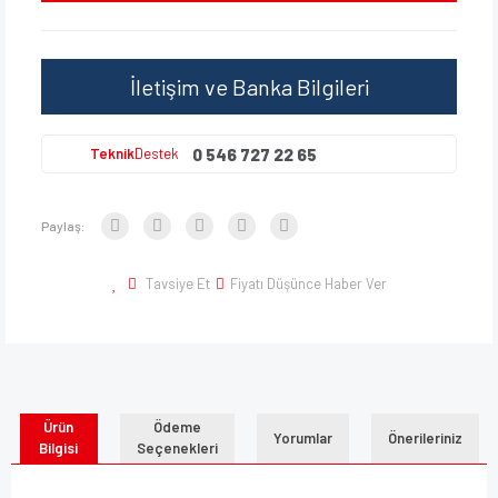
İletişim ve Banka Bilgileri
0 546 727 22 65
Teknik
Destek
Paylaş:
Tavsiye Et
Fiyatı Düşünce Haber Ver
Ürün
Ödeme
Yorumlar
Önerileriniz
Bilgisi
Seçenekleri