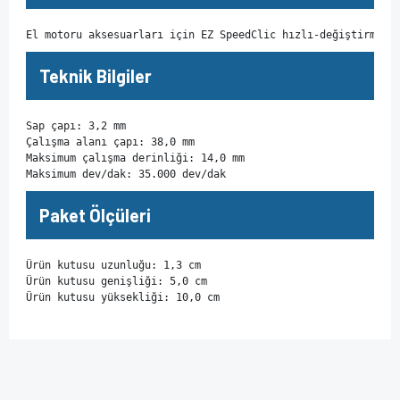
El motoru aksesuarları için EZ SpeedClic hızlı-değiştirme s
Teknik Bilgiler
Sap çapı: 3,2 mm

Çalışma alanı çapı: 38,0 mm

Maksimum çalışma derinliği: 14,0 mm

Maksimum dev/dak: 35.000 dev/dak
Paket Ölçüleri
Ürün kutusu uzunluğu: 1,3 cm

Ürün kutusu genişliği: 5,0 cm

Ürün kutusu yüksekliği: 10,0 cm
Bu ürünün fiyat bilgisi, resim, ürün açıklamalarında ve diğer
konularda yetersiz gördüğünüz noktaları öneri formunu
Bu ürüne ilk yorumu siz yapın!