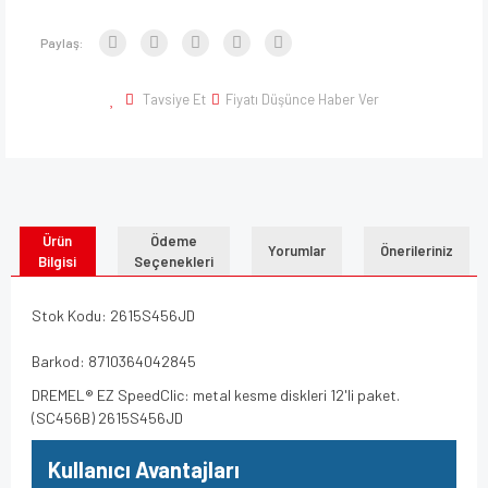
Paylaş:
Tavsiye Et
Fiyatı Düşünce Haber Ver
Ürün
Ödeme
Yorumlar
Önerileriniz
Bilgisi
Seçenekleri
Stok Kodu: 2615S456JD
Barkod: 8710364042845
DREMEL® EZ SpeedClic: metal kesme diskleri 12'li paket.
(SC456B) 2615S456JD
Kullanıcı Avantajları