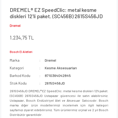
DREMEL® EZ SpeedClic: metal kesme
diskleri 12'li paket. (SC456B) 2615S456JD
Dremel
1.234,75 TL
Bosch El Aletleri
Marka
Dremel
Kategori
Kesme Aksesuarları
Barkod Kodu
8710364042845
Stok Kodu
2615S456JD
2615S456JD DREMEL® EZ SpeedClic: metal kesme diskleri 12'li paket.
(SC456B) 2615S456JD Ustapazar güvencesi ile satın alabilirsiniz.
Ustapazar, Bosch Endüstriyel Alet ve Aksesuar Satıcısıdır. Bosch
marka diğer ürün modellerimizi incelemek için ilgili kategori
sayfamızı ziyaret edebilirsiniz. Tüm ürünlerimiz orjinal ve 2 yıl Bosch
Distribütör garantilidir.