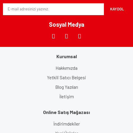
Ürün bilgilerinde hatalar bulunuyor.
KAYDOL
Ürün fiyatı diğer sitelerden daha pahalı.
Bu ürüne benzer farklı alternatifler olmalı.
Sosyal Medya
Kurumsal
Gönder
Hakkımızda
Yetkili Satıcı Belgesi
Blog Yazıları
İletişim
Online Satış Mağazası
İndirimdekiler