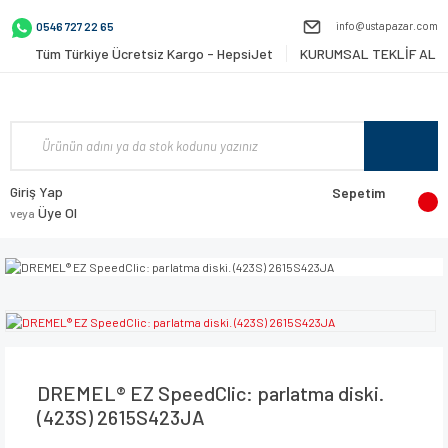
info@ustapazar.com
0546 727 22 65
Tüm Türkiye Ücretsiz Kargo - HepsiJet
KURUMSAL TEKLİF AL
Giriş Yap
Sepetim
Üye Ol
veya
DREMEL® EZ SpeedClic: parlatma diski.
(423S) 2615S423JA