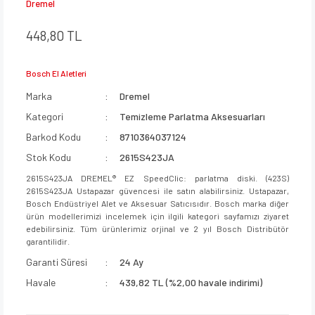
Dremel
448,80 TL
Bosch El Aletleri
Marka
Dremel
Kategori
Temizleme Parlatma Aksesuarları
Barkod Kodu
8710364037124
Stok Kodu
2615S423JA
2615S423JA DREMEL® EZ SpeedClic: parlatma diski. (423S)
2615S423JA Ustapazar güvencesi ile satın alabilirsiniz. Ustapazar,
Bosch Endüstriyel Alet ve Aksesuar Satıcısıdır. Bosch marka diğer
ürün modellerimizi incelemek için ilgili kategori sayfamızı ziyaret
edebilirsiniz. Tüm ürünlerimiz orjinal ve 2 yıl Bosch Distribütör
garantilidir.
Garanti Süresi
24 Ay
Havale
439,82 TL (%2,00 havale indirimi)