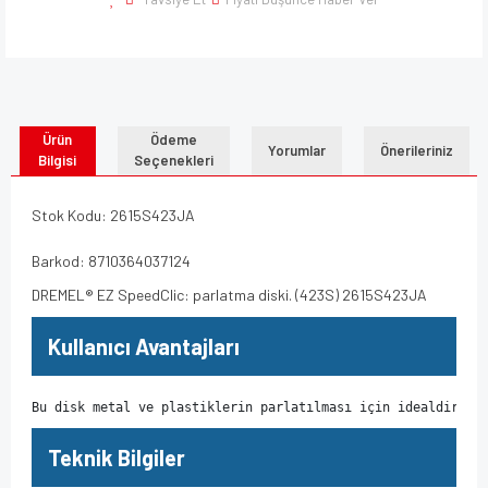
Ürün
Ödeme
Yorumlar
Önerileriniz
Bilgisi
Seçenekleri
Stok Kodu: 2615S423JA
Barkod: 8710364037124
DREMEL® EZ SpeedClic: parlatma diski. (423S) 2615S423JA
Kullanıcı Avantajları
Bu disk metal ve plastiklerin parlatılması için idealdir. A
Teknik Bilgiler