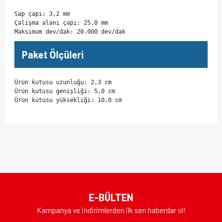
Sap çapı: 3,2 mm

Çalışma alanı çapı: 25,0 mm

Maksimum dev/dak: 20.000 dev/dak
Paket Ölçüleri
Ürün kutusu uzunluğu: 2,3 cm

Ürün kutusu genişliği: 5,0 cm

Ürün kutusu yüksekliği: 10,0 cm
Bu ürünün fiyat bilgisi, resim, ürün açıklamalarında ve diğer
konularda yetersiz gördüğünüz noktaları öneri formunu
Bu ürüne ilk yorumu siz yapın!
kullanarak tarafımıza iletebilirsiniz.
Görüş ve önerileriniz için teşekkür ederiz.
Yorum Yaz
Ürün resmi kalitesiz, bozuk veya görüntülenemiyor.
E-BÜLTEN
Ürün açıklamasında eksik bilgiler bulunuyor.
Kampanya ve indirimlerden ilk sen haberdar ol!